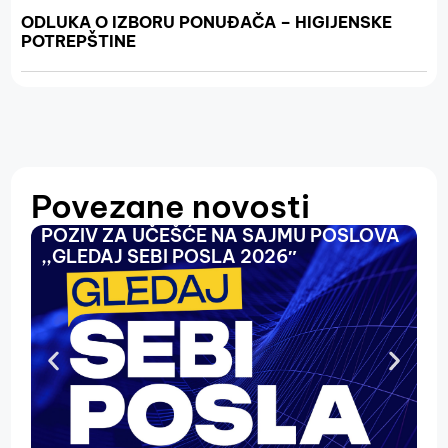
ODLUKA O IZBORU PONUĐAČA – HIGIJENSKE
POTREPŠTINE
Povezane novosti
POZIV ZA UČEŠĆE NA SAJMU POSLOVA
O
,,GLEDAJ SEBI POSLA 2026″
N