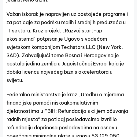
Važan iskorak je napravljen uz postojeće programe i
za poticaje za podršku malih i srednjih preduzeća u
IT sektoru. Kroz projekt „Razvoj start-up
ekosistema“ potpisan je Ugovo s vodećom
svjetskom kompanijom Techstars LLC (New York,
SAD). Zahvaljujući tome Bosna i Hercegovina je
postala jedina zemlja u Jugoistočnoj Evropi koja je
dobila licencu najvećeg biznis akceleratora u
svijetu.
Federalno ministarstvo je kroz „Uredbu o mjerama
financijske pomoći niskoakomulativnim
djelatnostima u FBIH: Refundacija s ciljem očuvanja
radnih mjesta“ za poticaj poslodavcima izvršilo
refundaciju doprinosa poslodavcima na osnovu
povećanja minimalne plate u iznosu 53.129,050.