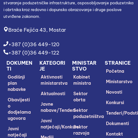
stvaranje poduzetničke infrastrukture, osposobljavanje poduzetnika
i obrtnika kroz redovno i dopunsko obrazovanje i druge poslove
utvrđene zakonom.
Braće Fejića 43, Mostar
+387 (0)36 449-120
+387 (0)36 449-122
DOKUMEN
KATEGORI
MINISTAR
STRANICE
TI
JE
STVO
Početna
Godišnji
Aktivnosti
Kabinet
Ministarstvo
plan
ministarstva
ministra
nabavke
Novosti
Aktualnosti
Sektor
Obavijesti
obrta
Konkursi
Javne
o
nabave/Tenderi
Sektor
dodjelama
Tenderi/Podsti
poduzetništva
ugovora
Javni
Dokumenti
natječaji/Konkursi
Sektor
Javni
razvoja
Kontakt
natječaji
Mediji