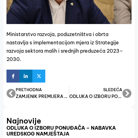
Ministarstvo razvoja, poduzetništva i obrta
nastavlja s implementacijom mjera iz Strategije
razvoja sektora malih i srednjih preduzeća 2023–
2030.
PRETHODNA
SLEDEĆA
ZAMJENIK PREMIJERA FEDERACIJE BIH I FEDERALNI MINISTAR RAZVOJA, PODUZETNIŠTVA I OBRTA VOJIN MIJATOVIĆ ODRŽAO SASTANAK SA DELEGACIJOM POLJSKE, DOGOVORENE KONKRETNE MJERE ZA JAČANJE PRIVREDNE SARADNJE
ODLUKA O IZBORU PONUĐAČA ZA PREDMET JAVNE NABAVKE USLUGA ODRŽAVANJA I SERVISIRANJA TELEFONSKE CENTRALE
Najnovije
ODLUKA O IZBORU PONUĐAČA – NABAVKA
UREDSKOG NAMJEŠTAJA