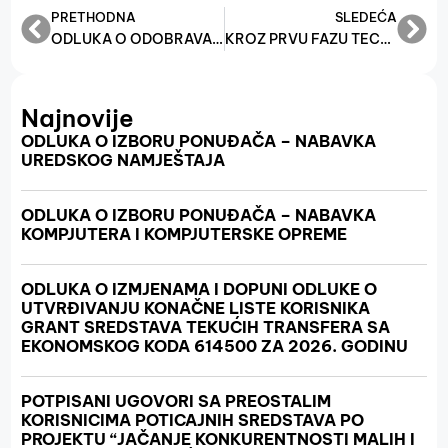
PRETHODNA
SLEDEĆA
ODLUKA O ODOBRAVANJU PLASMANA KREDITNIH SREDSTAVA RAZVOJNE BANKE ZA POTICAJ RAZVOJA, PODUZETNIŠTVA I OBRTA
KROZ PRVU FAZU TECHSTARS PROGRAMA KVALIFICIRALO SE 10 OSNIVAČA BH. STARTUPA
Najnovije
ODLUKA O IZBORU PONUĐAČA – NABAVKA
UREDSKOG NAMJEŠTAJA
ODLUKA O IZBORU PONUĐAČA – NABAVKA
KOMPJUTERA I KOMPJUTERSKE OPREME
ODLUKA O IZMJENAMA I DOPUNI ODLUKE O
UTVRĐIVANJU KONAČNE LISTE KORISNIKA
GRANT SREDSTAVA TEKUĆIH TRANSFERA SA
EKONOMSKOG KODA 614500 ZA 2026. GODINU
POTPISANI UGOVORI SA PREOSTALIM
KORISNICIMA POTICAJNIH SREDSTAVA PO
PROJEKTU “JAČANJE KONKURENTNOSTI MALIH I