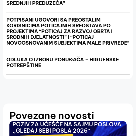
SREDNJIH PREDUZEĆA”
POTPISANI UGOVORI SA PREOSTALIM
KORISNICIMA POTICAJNIH SREDSTAVA PO
PROJEKTIMA “POTICAJ ZA RAZVOJ OBRTA I
SRODNIH DJELATNOSTI” I “POTICAJ
NOVOOSNOVANIM SUBJEKTIMA MALE PRIVREDE”
ODLUKA O IZBORU PONUĐAČA – HIGIJENSKE
POTREPŠTINE
Povezane novosti
POZIV ZA UČEŠĆE NA SAJMU POSLOVA
O
,,GLEDAJ SEBI POSLA 2026″
N