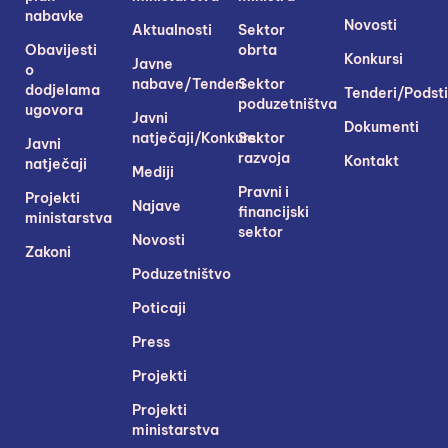
nabavke
Novosti
Aktualnosti
Sektor
Obavijesti
obrta
Konkursi
Javne
o
nabave/Tenderi
Sektor
dodjelama
Tenderi/Podsti
poduzetništva
ugovora
Javni
Dokumenti
natječaji/Konkursi
Sektor
Javni
razvoja
Kontakt
natječaji
Mediji
Pravni i
Projekti
Najave
financijski
ministarstva
sektor
Novosti
Zakoni
Poduzetništvo
Poticaji
Press
Projekti
Projekti
ministarstva