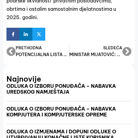
podrške likvidnosti privatnim poslodavcima,
obrtima i ostalim samostalnim djelatnostima u
2025. godini.
PRETHODNA
SLEDEĆA
POTENCIJALNA LISTA PO PROJEKTU 8: “POTICAJ NOVOOSNOVANIM SUBJEKTIMA MALE PRIVREDE”
MINISTAR MIJATOVIĆ: POSLODAVCIMA U PRVOM KVARTALU ISPLAĆENO 28.991.050 KM
Najnovije
ODLUKA O IZBORU PONUĐAČA – NABAVKA
UREDSKOG NAMJEŠTAJA
ODLUKA O IZBORU PONUĐAČA – NABAVKA
KOMPJUTERA I KOMPJUTERSKE OPREME
ODLUKA O IZMJENAMA I DOPUNI ODLUKE O
UTVRĐIVANJU KONAČNE LISTE KORISNIKA