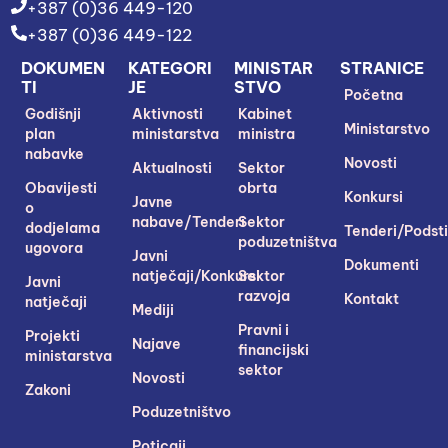
+387 (0)36 449-120
+387 (0)36 449-122
DOKUMEN
KATEGORI
MINISTAR
STRANICE
TI
JE
STVO
Početna
Godišnji
Aktivnosti
Kabinet
Ministarstvo
plan
ministarstva
ministra
nabavke
Novosti
Aktualnosti
Sektor
Obavijesti
obrta
Konkursi
Javne
o
nabave/Tenderi
Sektor
dodjelama
Tenderi/Podsti
poduzetništva
ugovora
Javni
Dokumenti
natječaji/Konkursi
Sektor
Javni
razvoja
Kontakt
natječaji
Mediji
Pravni i
Projekti
Najave
financijski
ministarstva
sektor
Novosti
Zakoni
Poduzetništvo
Poticaji