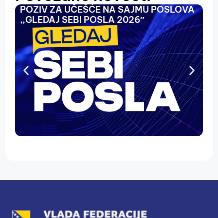
POZIV ZA UČEŠĆE NA SAJMU POSLOVA
O
,,GLEDAJ SEBI POSLA 2026″
N