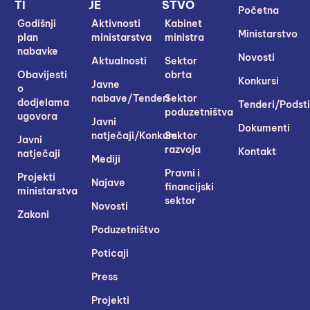
TI
JE
STVO
Početna
Godišnji
Aktivnosti
Kabinet
Ministarstvo
plan
ministarstva
ministra
nabavke
Novosti
Aktualnosti
Sektor
Obavijesti
obrta
Konkursi
Javne
o
nabave/Tenderi
Sektor
dodjelama
Tenderi/Podsti
poduzetništva
ugovora
Javni
Dokumenti
natječaji/Konkursi
Sektor
Javni
razvoja
Kontakt
natječaji
Mediji
Pravni i
Projekti
Najave
financijski
ministarstva
sektor
Novosti
Zakoni
Poduzetništvo
Poticaji
Press
Projekti