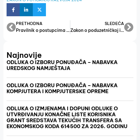
PRETHODNA
SLEDEĆA
Pravilnik o postupcima u provođenju programa razvoja male privrede
Zakon o poduzetničkoj infrastrukturi u Federaciji Bosne i Hercegovine
Najnovije
ODLUKA O IZBORU PONUĐAČA – NABAVKA
UREDSKOG NAMJEŠTAJA
ODLUKA O IZBORU PONUĐAČA – NABAVKA
KOMPJUTERA I KOMPJUTERSKE OPREME
ODLUKA O IZMJENAMA I DOPUNI ODLUKE O
UTVRĐIVANJU KONAČNE LISTE KORISNIKA
GRANT SREDSTAVA TEKUĆIH TRANSFERA SA
EKONOMSKOG KODA 614500 ZA 2026. GODINU