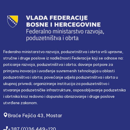
Federalno ministarstvo razvoja, poduzetništva i obrta vrši upravne,
stručne i druge poslove iz nadležnosti Federacije koji se odnose na:
poticanje razvoja, poduzetništva i obrta; davanje potpore za
primjenu inovacija i uvođenje suvremenih tehnologija u oblasti
poduzetništva i obrta; povećanje udjela poduzetništva i obrta u
ukupnoj privredi; organiziranje institucija za poduzetništvo i
stvaranje poduzetničke infrastrukture, osposobljavanje poduzetnika
i obrtnika kroz redovno i dopunsko obrazovanje i druge poslove
utvrđene zakonom.
Braće Fejića 43, Mostar
+387 (0)36 449-120