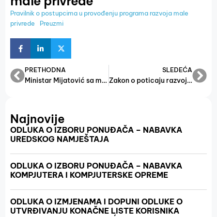
male privrede
Pravilnik o postupcima u provođenju programa razvoja male
privrede
Preuzmi
PRETHODNA
SLEDEĆA
Ministar Mijatović sa mađarskim ministrom privrede Nagyijem: Otvoren prostor za privrednu saradnju
Zakon o poticaju razvoja male privrede
Najnovije
ODLUKA O IZBORU PONUĐAČA – NABAVKA
UREDSKOG NAMJEŠTAJA
ODLUKA O IZBORU PONUĐAČA – NABAVKA
KOMPJUTERA I KOMPJUTERSKE OPREME
ODLUKA O IZMJENAMA I DOPUNI ODLUKE O
UTVRĐIVANJU KONAČNE LISTE KORISNIKA