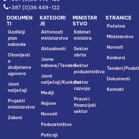
+387 (0)36 449-122
DOKUMEN
KATEGORI
MINISTAR
STRANICE
TI
JE
STVO
Početna
Godišnji
Aktivnosti
Kabinet
Ministarstvo
plan
ministarstva
ministra
nabavke
Novosti
Aktualnosti
Sektor
Obavijesti
obrta
Konkursi
Javne
o
nabave/Tenderi
Sektor
dodjelama
Tenderi/Podsti
poduzetništva
ugovora
Javni
Dokumenti
natječaji/Konkursi
Sektor
Javni
razvoja
Kontakt
natječaji
Mediji
Pravni i
Projekti
Najave
financijski
ministarstva
sektor
Novosti
Zakoni
Poduzetništvo
Poticaji