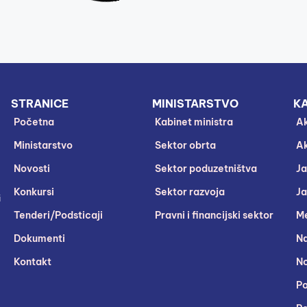
STRANICE
MINISTARSTVO
KA
Početna
Kabinet ministra
Ak
Ministarstvo
Sektor obrta
Ak
Novosti
Sektor poduzetništva
Ja
Konkursi
Sektor razvoja
Ja
i
Tenderi/Podsticaji
Pravni i financijski sektor
Me
Dokumenti
Na
Kontakt
No
Po