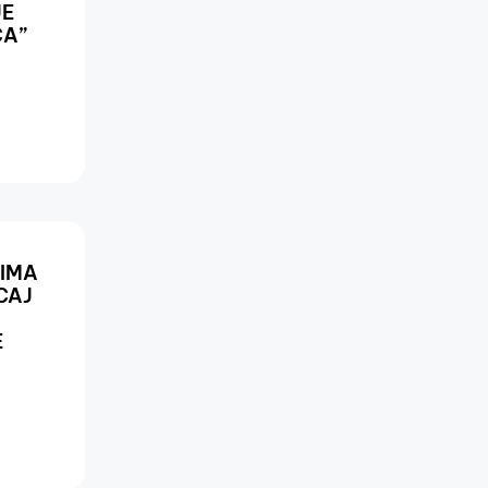
JE
ĆA”
CIMA
CAJ
E