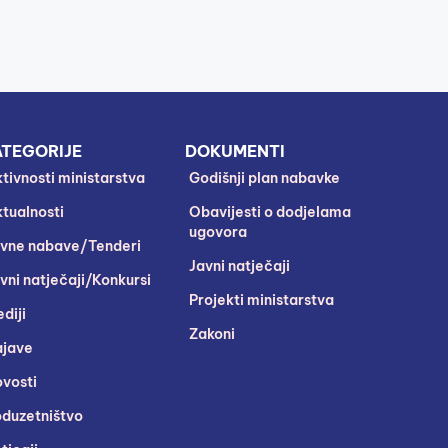
TEGORIJE
DOKUMENTI
tivnosti ministarstva
Godišnji plan nabavke
tualnosti
Obavijesti o dodjelama
ugovora
vne nabave/Tenderi
Javni natječaji
vni natječaji/Konkursi
Projekti ministarstva
diji
Zakoni
jave
vosti
duzetništvo