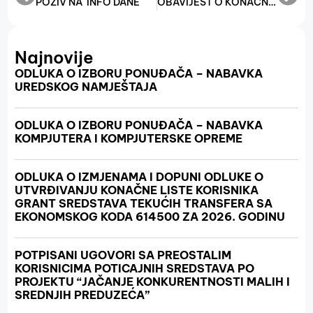
POZIV NA INFO DANE
OBAVIJEST O KONAČNIM REZULTATIMA UREDBE O MJERAMA FINANSIJSKE POMOĆI PRIVATNIM POSLODAVCIMA, OBRTIMA I OSTALIM SAMOSTALNIM DJELATNOSTIMA U FEDERACIJI BOSNE I HERCEGOVINE U CILJU ODRŽAVANJA POSTOJEĆIH RADNIH MJESTA ZA 2025. GODINU ZA DECEMBAR 2025.
Najnovije
ODLUKA O IZBORU PONUĐAČA – NABAVKA
UREDSKOG NAMJEŠTAJA
ODLUKA O IZBORU PONUĐAČA – NABAVKA
KOMPJUTERA I KOMPJUTERSKE OPREME
ODLUKA O IZMJENAMA I DOPUNI ODLUKE O
UTVRĐIVANJU KONAČNE LISTE KORISNIKA
GRANT SREDSTAVA TEKUĆIH TRANSFERA SA
EKONOMSKOG KODA 614500 ZA 2026. GODINU
POTPISANI UGOVORI SA PREOSTALIM
KORISNICIMA POTICAJNIH SREDSTAVA PO
PROJEKTU “JAČANJE KONKURENTNOSTI MALIH I
SREDNJIH PREDUZEĆA”