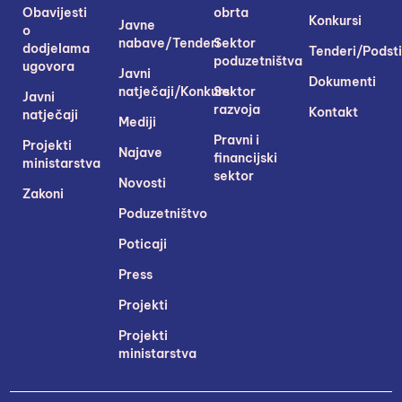
Obavijesti
obrta
Konkursi
Javne
o
nabave/Tenderi
Sektor
dodjelama
Tenderi/Podsti
poduzetništva
ugovora
Javni
Dokumenti
natječaji/Konkursi
Sektor
Javni
razvoja
Kontakt
natječaji
Mediji
Pravni i
Projekti
Najave
financijski
ministarstva
sektor
Novosti
Zakoni
Poduzetništvo
Poticaji
Press
Projekti
Projekti
ministarstva