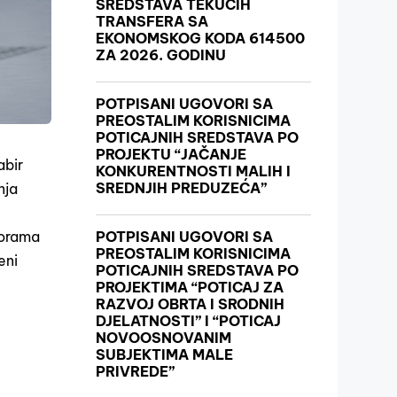
SREDSTAVA TEKUĆIH
TRANSFERA SA
EKONOMSKOG KODA 614500
ZA 2026. GODINU
POTPISANI UGOVORI SA
PREOSTALIM KORISNICIMA
POTICAJNIH SREDSTAVA PO
PROJEKTU “JAČANJE
abir
KONKURENTNOSTI MALIH I
SREDNJIH PREDUZEĆA”
nja
i
morama
POTPISANI UGOVORI SA
PREOSTALIM KORISNICIMA
eni
POTICAJNIH SREDSTAVA PO
PROJEKTIMA “POTICAJ ZA
RAZVOJ OBRTA I SRODNIH
DJELATNOSTI” I “POTICAJ
NOVOOSNOVANIM
SUBJEKTIMA MALE
PRIVREDE”