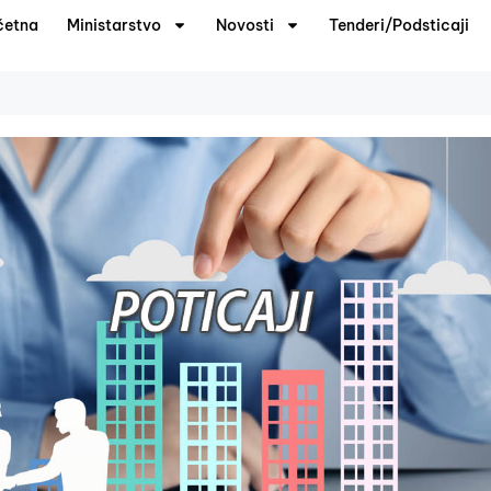
četna
Ministarstvo
Novosti
Tenderi/Podsticaji