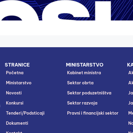
STRANICE
MINISTARSTVO
KA
Početna
Kabinet ministra
Ak
Ministarstvo
Sektor obrta
Ak
Novosti
Sektor poduzetništva
Ja
Konkursi
Sektor razvoja
Ja
i
Tenderi/Podsticaji
Pravni i financijski sektor
Me
Dokumenti
Na