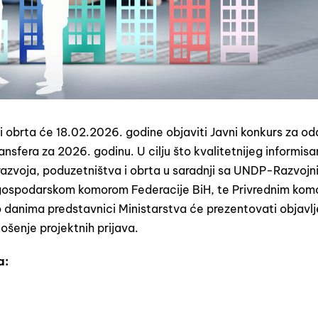
i obrta će 18.02.2026. godine objaviti Javni konkurs za od
ransfera za 2026. godinu. U cilju što kvalitetnijeg informisa
 razvoja, poduzetništva i obrta u saradnji sa UNDP-Razvojn
m/gospodarskom komorom Federacije BiH, te Privrednim ko
o danima predstavnici Ministarstva će prezentovati objavlj
ošenje projektnih prijava.
a: