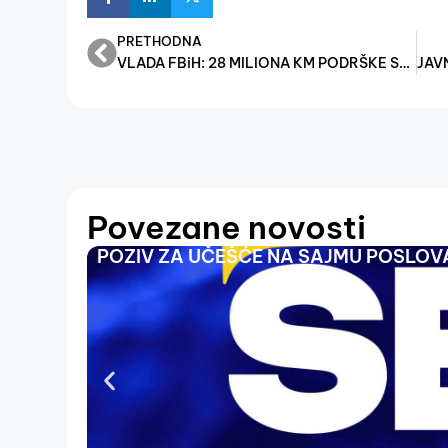
PRETHODNA
VLADA FBiH: 28 MILIONA KM PODRŠKE SEKTORU MALE PRIVREDE S CILJEM JAČANJA KONKURENTNOSTI
Povezane novosti
POZIV ZA UČEŠĆE NA SAJMU POSLOVA