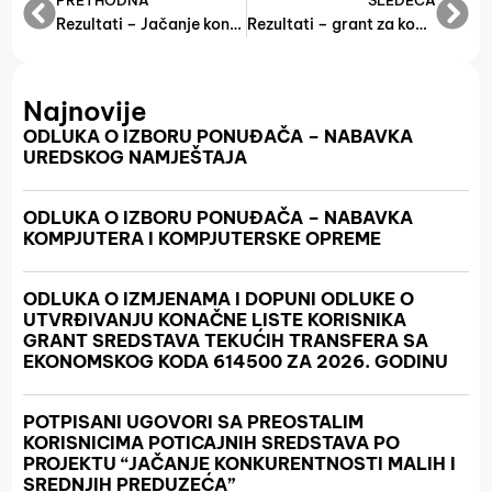
PRETHODNA
SLEDEĆA
Rezultati – Jačanje konkurentnosti MSP-a 2021.
Rezultati – grant za komore, udruženja i poduzetničke institucije
Najnovije
ODLUKA O IZBORU PONUĐAČA – NABAVKA
UREDSKOG NAMJEŠTAJA
ODLUKA O IZBORU PONUĐAČA – NABAVKA
KOMPJUTERA I KOMPJUTERSKE OPREME
ODLUKA O IZMJENAMA I DOPUNI ODLUKE O
UTVRĐIVANJU KONAČNE LISTE KORISNIKA
GRANT SREDSTAVA TEKUĆIH TRANSFERA SA
EKONOMSKOG KODA 614500 ZA 2026. GODINU
POTPISANI UGOVORI SA PREOSTALIM
KORISNICIMA POTICAJNIH SREDSTAVA PO
PROJEKTU “JAČANJE KONKURENTNOSTI MALIH I
SREDNJIH PREDUZEĆA”