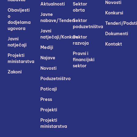
Novosti
Aktualnosti
Sektor
Obavijesti
obrta
Konkursi
Javne
o
nabave/Tenderi
Sektor
dodjelama
Tenderi/Podsti
poduzetništva
ugovora
Javni
Dokumenti
natječaji/Konkursi
Sektor
Javni
razvoja
Kontakt
natječaji
Mediji
Pravni i
Projekti
Najave
financijski
ministarstva
sektor
Novosti
Zakoni
Poduzetništvo
Poticaji
Press
Projekti
Projekti
ministarstva