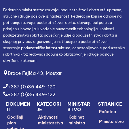
Federalno ministarstvo razvoja, poduzetništva i obrta vrši upravne,
stručne i druge poslove iz nadležnosti Federacije koji se odnose na:
poticanje razvoja, poduzetništva i obrta; davanje potpore za
primjenu inovacija i uvođenje suvremenih tehnologija u oblasti
poduzetništva i obrta; povećanje udjela poduzetništva i obrta u
ukupnoj privredi; organiziranje institucija za poduzetništvo i
stvaranje poduzetničke infrastrukture, osposobljavanje poduzetnika
i obrtnika kroz redovno i dopunsko obrazovanje i druge poslove
utvrđene zakonom.
Braće Fejića 43, Mostar
+387 (0)36 449-120
+387 (0)36 449-122
DOKUMEN
KATEGORI
MINISTAR
STRANICE
TI
JE
STVO
Početna
Godišnji
Aktivnosti
Kabinet
Ministarstvo
plan
ministarstva
ministra
nabavke