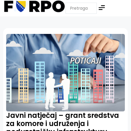
Javni natječaj – grant sredstva
za komore i udruženja i