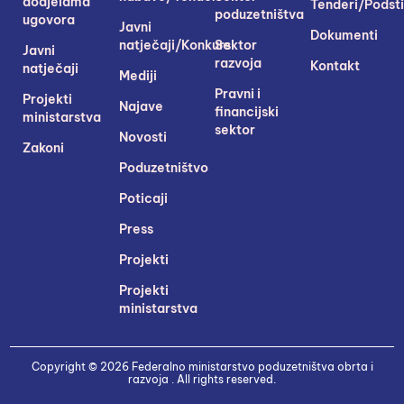
dodjelama
Tenderi/Podsti
poduzetništva
ugovora
Javni
Dokumenti
natječaji/Konkursi
Sektor
Javni
razvoja
Kontakt
natječaji
Mediji
Pravni i
Projekti
Najave
financijski
ministarstva
sektor
Novosti
Zakoni
Poduzetništvo
Poticaji
Press
Projekti
Projekti
ministarstva
Copyright © 2026 Federalno ministarstvo poduzetništva obrta i
razvoja . All rights reserved.