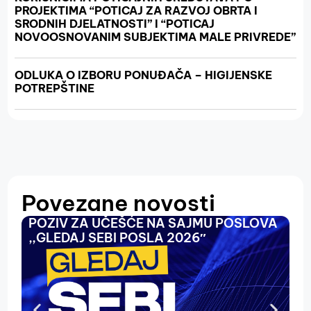
PROJEKTIMA “POTICAJ ZA RAZVOJ OBRTA I
SRODNIH DJELATNOSTI” I “POTICAJ
NOVOOSNOVANIM SUBJEKTIMA MALE PRIVREDE”
ODLUKA O IZBORU PONUĐAČA – HIGIJENSKE
POTREPŠTINE
Povezane novosti
POZIV ZA UČEŠĆE NA SAJMU POSLOVA
O
,,GLEDAJ SEBI POSLA 2026″
N