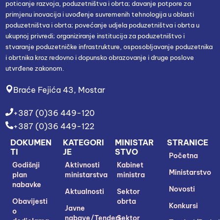
poticanje razvoja, poduzetništva i obrta; davanje potpore za
primjenu inovacija i uvođenje suvremenih tehnologija u oblasti
poduzetništva i obrta; povećanje udjela poduzetništva i obrta u
ukupnoj privredi; organiziranje institucija za poduzetništvo i
stvaranje poduzetničke infrastrukture, osposobljavanje poduzetnika
i obrtnika kroz redovno i dopunsko obrazovanje i druge poslove
utvrđene zakonom.
Braće Fejića 43, Mostar
+387 (0)36 449-120
+387 (0)36 449-122
DOKUMEN
KATEGORI
MINISTAR
STRANICE
TI
JE
STVO
Početna
Godišnji
Aktivnosti
Kabinet
Ministarstvo
plan
ministarstva
ministra
nabavke
Novosti
Aktualnosti
Sektor
Obavijesti
obrta
Konkursi
Javne
o
nabave/Tenderi
Sektor