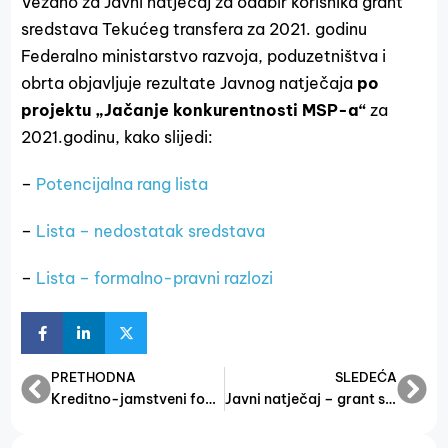
Vezano za Javni natječaj za odabir korisnika grant
sredstava Tekućeg transfera za 2021. godinu
Federalno ministarstvo razvoja, poduzetništva i
obrta objavljuje rezultate Javnog natječaja
po
projektu „Jačanje konkurentnosti MSP-a“
za
2021.godinu, kako slijedi:
–
Potencijalna rang lista
–
Lista – nedostatak sredstava
–
Lista – formalno-pravni razlozi
PRETHODNA
SLEDEĆA
Kreditno-jamstveni fond za MSP, obrtnike i ostale samostalne gospodarske djelatnosti
Javni natječaj – grant sredstva za komore i udruženja i poduzetničku infrastrukturu