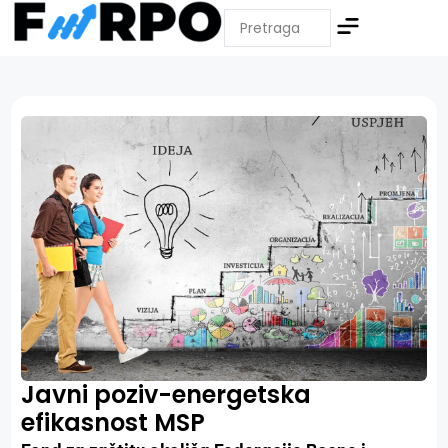
Javni poziv-energetska
efikasnost MSP