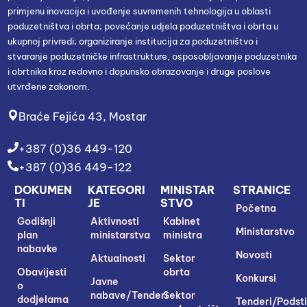
primjenu inovacija i uvođenje suvremenih tehnologija u oblasti
poduzetništva i obrta; povećanje udjela poduzetništva i obrta u
ukupnoj privredi; organiziranje institucija za poduzetništvo i
stvaranje poduzetničke infrastrukture, osposobljavanje poduzetnika
i obrtnika kroz redovno i dopunsko obrazovanje i druge poslove
utvrđene zakonom.
Braće Fejića 43, Mostar
+387 (0)36 449-120
+387 (0)36 449-122
DOKUMEN
KATEGORI
MINISTAR
STRANICE
TI
JE
STVO
Početna
Godišnji
Aktivnosti
Kabinet
Ministarstvo
plan
ministarstva
ministra
nabavke
Novosti
Aktualnosti
Sektor
Obavijesti
obrta
Konkursi
Javne
o
nabave/Tenderi
Sektor
dodjelama
Tenderi/Podsti