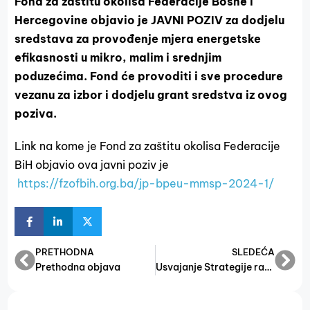
Fond za zaštitu okoliša Federacije Bosne i
Hercegovine objavio je JAVNI POZIV za dodjelu
sredstava za provođenje mjera energetske
efikasnosti u mikro, malim i srednjim
poduzećima. Fond će provoditi i sve procedure
vezanu za izbor i dodjelu grant sredstva iz ovog
poziva.
Link na kome je Fond za zaštitu okolisa Federacije
BiH objavio ova javni poziv je
https://fzofbih.org.ba/jp-bpeu-mmsp-2024-1/
PRETHODNA
SLEDEĆA
Prethodna objava
Usvajanje Strategije razvoja male privrede FBiH 2022-2027.