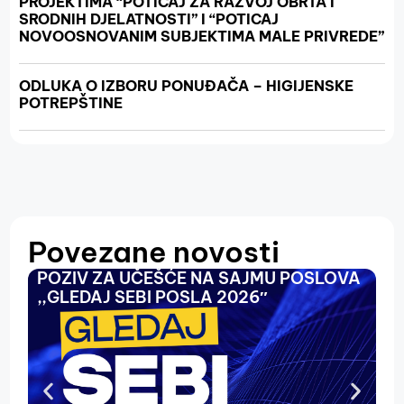
PROJEKTIMA “POTICAJ ZA RAZVOJ OBRTA I
SRODNIH DJELATNOSTI” I “POTICAJ
NOVOOSNOVANIM SUBJEKTIMA MALE PRIVREDE”
ODLUKA O IZBORU PONUĐAČA – HIGIJENSKE
POTREPŠTINE
Povezane novosti
POZIV ZA UČEŠĆE NA SAJMU POSLOVA
O
,,GLEDAJ SEBI POSLA 2026″
N