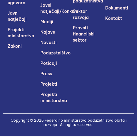
poduzetništva
ugovora
Javni
Dokumenti
natječaji/Konkursi
Sektor
Javni
razvoja
Kontakt
natječaji
Mediji
Pravni i
Projekti
Najave
financijski
ministarstva
sektor
Novosti
Zakoni
Poduzetništvo
Poticaji
Press
Projekti
Projekti
ministarstva
Copyright © 2026 Federalno ministarstvo poduzetništva obrta i
razvoja . All rights reserved.