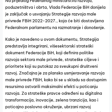
Na prijedlog Federalnog ministarstva razvoja,
poduzetništva i obrta, Vlada Federacije BiH donijela
je zaključak o usvajanju Strategije razvoja male
privrede FBiH 2022-2027., koja će biti dostavljena
Federalnom parlamentu na razmatranje i donošenje.
Kako je navedeno u ovom dokumentu, Strategija
predstavlja integrirani, višesektorski strateški
dokument Federacije BiH, koji definira politike
razvoja sektora male privrede, strateške ciljeve i
prioritete koji su putokaz za sveukupni društveni
razvoj. Značajna je za plansko usmjeravanje razvoja
male privrede FBiH, kako bi se u skladu sa dostupnim
resursima ostvarili maksimalni efekti u poticanju
razvoja. Za strateške pravce određeni su digitalna
transformacija, inovacije, zelena tranzicija, kao i
poticajno poslovno okruženje, ubrzani razvoj