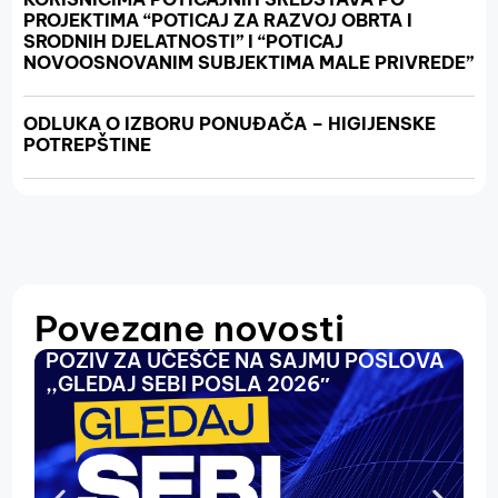
PROJEKTIMA “POTICAJ ZA RAZVOJ OBRTA I
SRODNIH DJELATNOSTI” I “POTICAJ
NOVOOSNOVANIM SUBJEKTIMA MALE PRIVREDE”
ODLUKA O IZBORU PONUĐAČA – HIGIJENSKE
POTREPŠTINE
Povezane novosti
POZIV ZA UČEŠĆE NA SAJMU POSLOVA
O
,,GLEDAJ SEBI POSLA 2026″
N