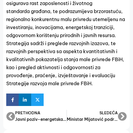
osigurava rast zaposlenosti i životnog
standarda građana, te podrazumijeva brzorastuću,
regionalno konkurentnu malu privredu utemeljenu na
investiranju, inovacijama, energetskoj tranziciji,
odgovornom korištenju prirodnih i javnih resursa.
Strategija sadrži i preglede razvojnih izazova, te
razvojnih perspektiva sa aspekta kvantitativnih i
kvalitativnih pokazatelja stanja male privrede FBiH,
kao i pregled aktivnosti i odgovornosti za
provođenje, praćenje, izvještavanje i evaluaciju
Strategije razvoja male privrede FBiH.
PRETHODNA
SLEDEĆA
Javni poziv-energetska efikasnost MSP
Ministar Mijatović podržao mladu ekipu iz BIH na međunarodnom natjecanju u poduzetništvu