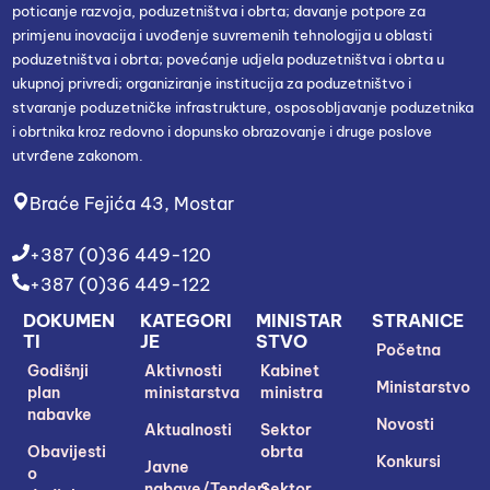
poticanje razvoja, poduzetništva i obrta; davanje potpore za
primjenu inovacija i uvođenje suvremenih tehnologija u oblasti
poduzetništva i obrta; povećanje udjela poduzetništva i obrta u
ukupnoj privredi; organiziranje institucija za poduzetništvo i
stvaranje poduzetničke infrastrukture, osposobljavanje poduzetnika
i obrtnika kroz redovno i dopunsko obrazovanje i druge poslove
utvrđene zakonom.
Braće Fejića 43, Mostar
+387 (0)36 449-120
+387 (0)36 449-122
DOKUMEN
KATEGORI
MINISTAR
STRANICE
TI
JE
STVO
Početna
Godišnji
Aktivnosti
Kabinet
Ministarstvo
plan
ministarstva
ministra
nabavke
Novosti
Aktualnosti
Sektor
Obavijesti
obrta
Konkursi
Javne
o
nabave/Tenderi
Sektor