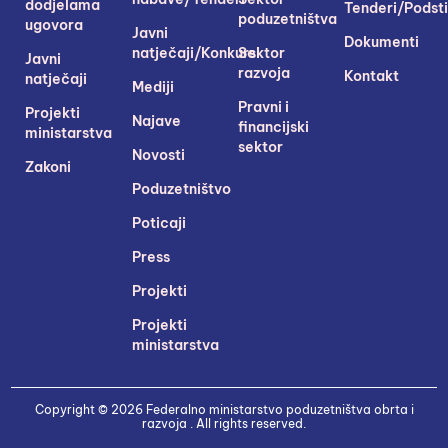
dodjelama
Tenderi/Podsti
poduzetništva
ugovora
Javni
Dokumenti
natječaji/Konkursi
Sektor
Javni
razvoja
Kontakt
natječaji
Mediji
Pravni i
Projekti
Najave
financijski
ministarstva
sektor
Novosti
Zakoni
Poduzetništvo
Poticaji
Press
Projekti
Projekti
ministarstva
Copyright © 2026 Federalno ministarstvo poduzetništva obrta i
razvoja . All rights reserved.