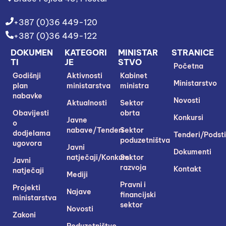
+387 (0)36 449-120
+387 (0)36 449-122
DOKUMEN
KATEGORI
MINISTAR
STRANICE
TI
JE
STVO
Početna
Godišnji
Aktivnosti
Kabinet
Ministarstvo
plan
ministarstva
ministra
nabavke
Novosti
Aktualnosti
Sektor
Obavijesti
obrta
Konkursi
Javne
o
nabave/Tenderi
Sektor
dodjelama
Tenderi/Podsti
poduzetništva
ugovora
Javni
Dokumenti
natječaji/Konkursi
Sektor
Javni
razvoja
Kontakt
natječaji
Mediji
Pravni i
Projekti
Najave
financijski
ministarstva
sektor
Novosti
Zakoni
Poduzetništvo