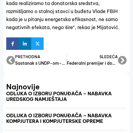
kada realiziramo ta donatorska sredstva,
razmišljamo o stalnoj stavci u buđetu Vlade FBiH
kada je u pitanju energetska efikasnost, ne samo
negativnih efekata, nego šire“, rekao je Mijatović.
PRETHODNA
SLEDEĆA
Sastanak s UNDP-om-nastavak suradnje
Federalni premijer i dopremijeri razgovarali sa sindikatima o fiskalnoj reformi
Najnovije
ODLUKA O IZBORU PONUĐAČA – NABAVKA
UREDSKOG NAMJEŠTAJA
ODLUKA O IZBORU PONUĐAČA – NABAVKA
KOMPJUTERA I KOMPJUTERSKE OPREME