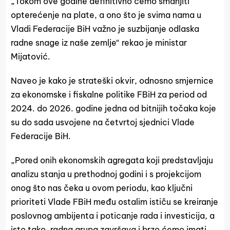
„Tokom ove godine definitivno ćemo smanjiti
opterećenje na plate, a ono što je svima nama u
Vladi Federacije BiH važno je suzbijanje odlaska
radne snage iz naše zemlje“ rekao je ministar
Mijatović.
Naveo je kako je strateški okvir, odnosno smjernice
za ekonomske i fiskalne politike FBiH za period od
2024. do 2026. godine jedna od bitnijih točaka koje
su do sada usvojene na četvrtoj sjednici Vlade
Federacije BiH.
„Pored onih ekonomskih agregata koji predstavljaju
analizu stanja u prethodnoj godini i s projekcijom
onog što nas čeka u ovom periodu, kao ključni
prioriteti Vlade FBiH među ostalim ističu se kreiranje
poslovnog ambijenta i poticanje rada i investicija, a
isto tako, radna grupa završava i brzo ćemo imati