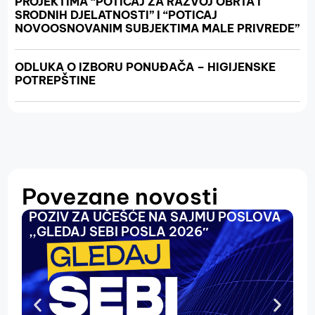
PROJEKTIMA “POTICAJ ZA RAZVOJ OBRTA I
SRODNIH DJELATNOSTI” I “POTICAJ
NOVOOSNOVANIM SUBJEKTIMA MALE PRIVREDE”
ODLUKA O IZBORU PONUĐAČA – HIGIJENSKE
POTREPŠTINE
Povezane novosti
POZIV ZA UČEŠĆE NA SAJMU POSLOVA
O
,,GLEDAJ SEBI POSLA 2026″
N