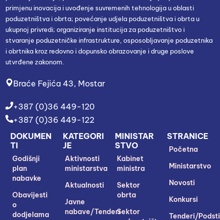
primjenu inovacija i uvođenje suvremenih tehnologija u oblasti
poduzetništva i obrta; povećanje udjela poduzetništva i obrta u
ukupnoj privredi; organiziranje institucija za poduzetništvo i
stvaranje poduzetničke infrastrukture, osposobljavanje poduzetnika
i obrtnika kroz redovno i dopunsko obrazovanje i druge poslove
utvrđene zakonom.
Braće Fejića 43, Mostar
+387 (0)36 449-120
+387 (0)36 449-122
DOKUMEN
KATEGORI
MINISTAR
STRANICE
TI
JE
STVO
Početna
Godišnji
Aktivnosti
Kabinet
Ministarstvo
plan
ministarstva
ministra
nabavke
Novosti
Aktualnosti
Sektor
Obavijesti
obrta
Konkursi
Javne
o
nabave/Tenderi
Sektor
dodjelama
Tenderi/Podsti