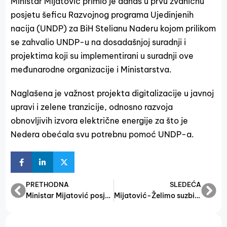
Ministar Mijatović primio je danas u prvu zvaničnu
posjetu šeficu Razvojnog programa Ujedinjenih
nacija (UNDP) za BiH Stelianu Naderu kojom prilikom
se zahvalio UNDP-u na dosadašnjoj suradnji i
projektima koji su implementirani u suradnji ove
međunarodne organizacije i Ministarstva.
Naglašena je važnost projekta digitalizacije u javnoj
upravi i zelene tranzicije, odnosno razvoja
obnovljivih izvora električne energije za što je
Nedera obećala svu potrebnu pomoć UNDP-a.
PRETHODNA
SLEDEĆA
Ministar Mijatović posjetio Unsko-sansku županiju
Mijatović-Želimo suzbiti odlazak radne snage iz BiH