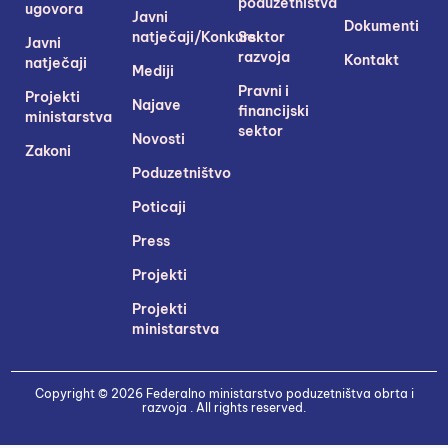
poduzetništva
ugovora
Javni
Dokumenti
natječaji/Konkursi
Sektor
Javni
razvoja
Kontakt
natječaji
Mediji
Pravni i
Projekti
Najave
financijski
ministarstva
sektor
Novosti
Zakoni
Poduzetništvo
Poticaji
Press
Projekti
Projekti
ministarstva
Copyright © 2026 Federalno ministarstvo poduzetništva obrta i
razvoja . All rights reserved.