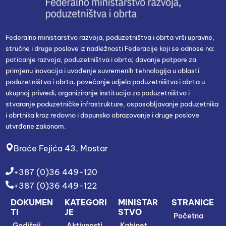
Federalno ministarstvo razvoja, poduzetništva i obrta vrši upravne,
stručne i druge poslove iz nadležnosti Federacije koji se odnose na:
poticanje razvoja, poduzetništva i obrta; davanje potpore za
primjenu inovacija i uvođenje suvremenih tehnologija u oblasti
poduzetništva i obrta; povećanje udjela poduzetništva i obrta u
ukupnoj privredi; organiziranje institucija za poduzetništvo i
stvaranje poduzetničke infrastrukture, osposobljavanje poduzetnika
i obrtnika kroz redovno i dopunsko obrazovanje i druge poslove
utvrđene zakonom.
Braće Fejića 43, Mostar
+387 (0)36 449-120
+387 (0)36 449-122
DOKUMEN
KATEGORI
MINISTAR
STRANICE
TI
JE
STVO
Početna
Godišnji
Aktivnosti
Kabinet