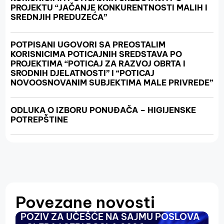
PROJEKTU “JAČANJE KONKURENTNOSTI MALIH I
SREDNJIH PREDUZEĆA”
POTPISANI UGOVORI SA PREOSTALIM
KORISNICIMA POTICAJNIH SREDSTAVA PO
PROJEKTIMA “POTICAJ ZA RAZVOJ OBRTA I
SRODNIH DJELATNOSTI” I “POTICAJ
NOVOOSNOVANIM SUBJEKTIMA MALE PRIVREDE”
ODLUKA O IZBORU PONUĐAČA – HIGIJENSKE
POTREPŠTINE
Povezane novosti
POZIV ZA UČEŠĆE NA SAJMU POSLOVA
O