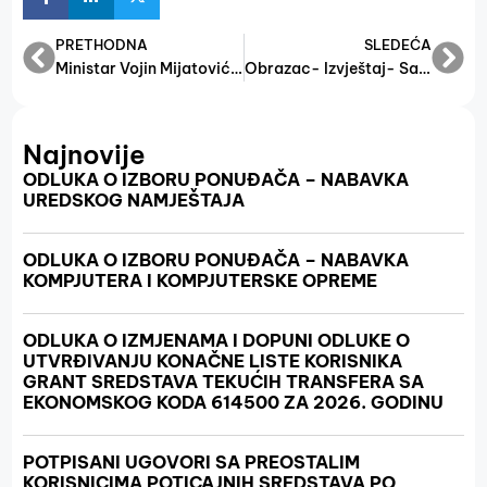
PRETHODNA
SLEDEĆA
Ministar Vojin Mijatović na obilježavanju 25 godina Privredne komore FBiH
Obrazac- Izvještaj- Sajmovi
Najnovije
ODLUKA O IZBORU PONUĐAČA – NABAVKA
UREDSKOG NAMJEŠTAJA
ODLUKA O IZBORU PONUĐAČA – NABAVKA
KOMPJUTERA I KOMPJUTERSKE OPREME
ODLUKA O IZMJENAMA I DOPUNI ODLUKE O
UTVRĐIVANJU KONAČNE LISTE KORISNIKA
GRANT SREDSTAVA TEKUĆIH TRANSFERA SA
EKONOMSKOG KODA 614500 ZA 2026. GODINU
POTPISANI UGOVORI SA PREOSTALIM
KORISNICIMA POTICAJNIH SREDSTAVA PO