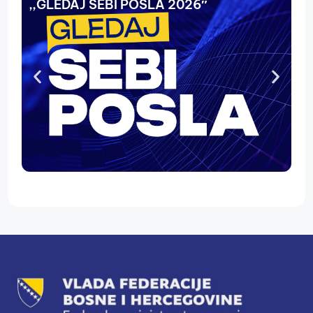
,,GLEDAJ SEBI POSLA 2026″
N