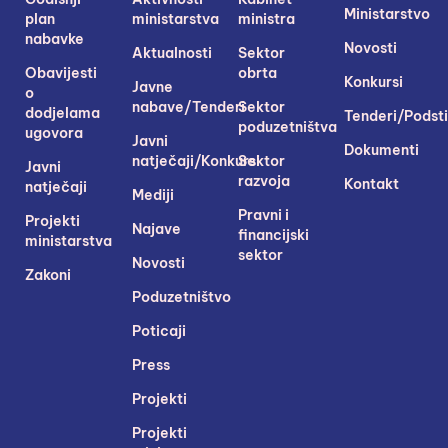
Ministarstvo
plan
ministarstva
ministra
nabavke
Novosti
Aktualnosti
Sektor
Obavijesti
obrta
Konkursi
Javne
o
nabave/Tenderi
Sektor
dodjelama
Tenderi/Podsti
poduzetništva
ugovora
Javni
Dokumenti
natječaji/Konkursi
Sektor
Javni
razvoja
Kontakt
natječaji
Mediji
Pravni i
Projekti
Najave
financijski
ministarstva
sektor
Novosti
Zakoni
Poduzetništvo
Poticaji
Press
Projekti
Projekti