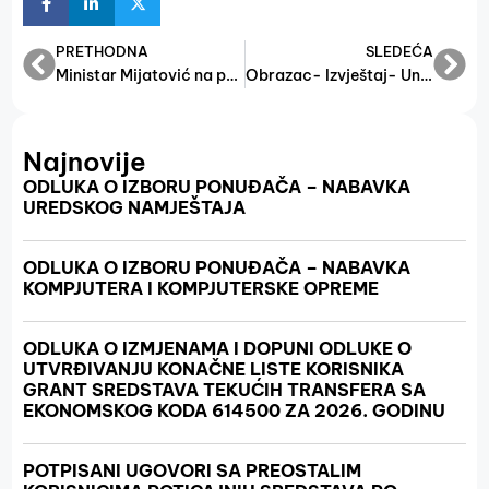
PRETHODNA
SLEDEĆA
Ministar Mijatović na potpisivanju ugovora o očuvanju radnih mjesta 1.627 povratnika u Republici Srpskoj
Obrazac- Izvještaj- Unapređenje institucijske poduzetničke infrastrukture
Najnovije
ODLUKA O IZBORU PONUĐAČA – NABAVKA
UREDSKOG NAMJEŠTAJA
ODLUKA O IZBORU PONUĐAČA – NABAVKA
KOMPJUTERA I KOMPJUTERSKE OPREME
ODLUKA O IZMJENAMA I DOPUNI ODLUKE O
UTVRĐIVANJU KONAČNE LISTE KORISNIKA
GRANT SREDSTAVA TEKUĆIH TRANSFERA SA
EKONOMSKOG KODA 614500 ZA 2026. GODINU
POTPISANI UGOVORI SA PREOSTALIM