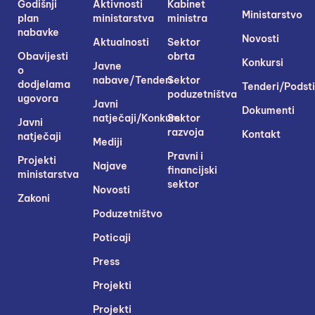
Godišnji
Aktivnosti
Kabinet
Ministarstvo
plan
ministarstva
ministra
nabavke
Novosti
Aktualnosti
Sektor
Obavijesti
obrta
Konkursi
Javne
o
nabave/Tenderi
Sektor
dodjelama
Tenderi/Podsti
poduzetništva
ugovora
Javni
Dokumenti
natječaji/Konkursi
Sektor
Javni
razvoja
Kontakt
natječaji
Mediji
Pravni i
Projekti
Najave
financijski
ministarstva
sektor
Novosti
Zakoni
Poduzetništvo
Poticaji
Press
Projekti
Projekti