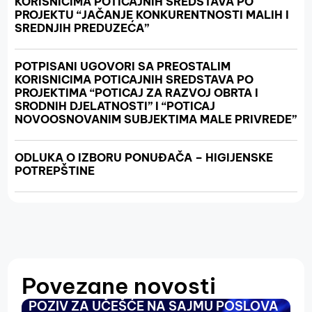
KORISNICIMA POTICAJNIH SREDSTAVA PO
PROJEKTU “JAČANJE KONKURENTNOSTI MALIH I
SREDNJIH PREDUZEĆA”
POTPISANI UGOVORI SA PREOSTALIM
KORISNICIMA POTICAJNIH SREDSTAVA PO
PROJEKTIMA “POTICAJ ZA RAZVOJ OBRTA I
SRODNIH DJELATNOSTI” I “POTICAJ
NOVOOSNOVANIM SUBJEKTIMA MALE PRIVREDE”
ODLUKA O IZBORU PONUĐAČA – HIGIJENSKE
POTREPŠTINE
Povezane novosti
POZIV ZA UČEŠĆE NA SAJMU POSLOVA
O