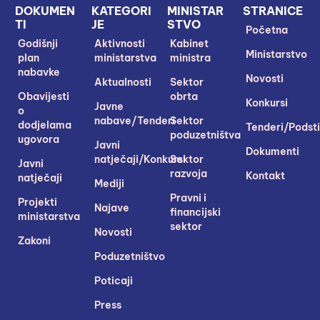
DOKUMEN
KATEGORI
MINISTAR
STRANICE
TI
JE
STVO
Početna
Godišnji
Aktivnosti
Kabinet
Ministarstvo
plan
ministarstva
ministra
nabavke
Novosti
Aktualnosti
Sektor
Obavijesti
obrta
Konkursi
Javne
o
nabave/Tenderi
Sektor
dodjelama
Tenderi/Podsti
poduzetništva
ugovora
Javni
Dokumenti
natječaji/Konkursi
Sektor
Javni
razvoja
Kontakt
natječaji
Mediji
Pravni i
Projekti
Najave
financijski
ministarstva
sektor
Novosti
Zakoni
Poduzetništvo
Poticaji
Press