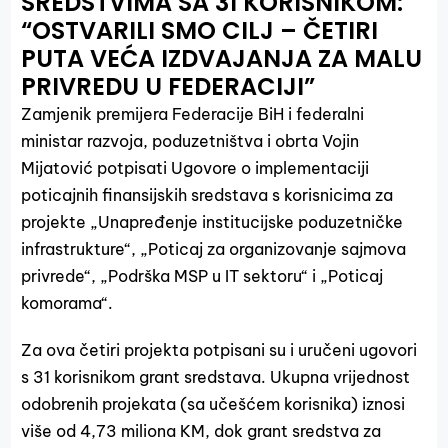
SREDSTVIMA SA 31 KORISNIKOM:
“OSTVARILI SMO CILJ – ČETIRI
PUTA VEĆA IZDVAJANJA ZA MALU
PRIVREDU U FEDERACIJI”
Zamjenik premijera Federacije BiH i federalni
ministar razvoja, poduzetništva i obrta Vojin
Mijatović potpisati Ugovore o implementaciji
poticajnih finansijskih sredstava s korisnicima za
projekte „Unapređenje institucijske poduzetničke
infrastrukture“, „Poticaj za organizovanje sajmova
privrede“, „Podrška MSP u IT sektoru“ i „Poticaj
komorama“.
Za ova četiri projekta potpisani su i uručeni ugovori
s 31 korisnikom grant sredstava. Ukupna vrijednost
odobrenih projekata (sa učešćem korisnika) iznosi
više od 4,73 miliona KM, dok grant sredstva za