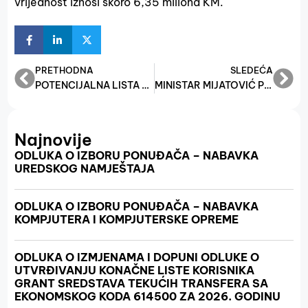
vrijednost iznosi skoro 6,35 miliona KM.
PRETHODNA
SLEDEĆA
POTENCIJALNA LISTA PO PROJEKTU 7: “POTICAJ ZA RAZVOJ OBRTA I SRODNIH DJELATNOSTI”
MINISTAR MIJATOVIĆ POTPISAO UGOVORE ZA PROJEKTE VRIJEDNE VIŠE OD 6 MILIONA KM, NAJAVLJEN PROGRAM ZA PRIVLAČENJE STRANIH INVESTITORA
Najnovije
ODLUKA O IZBORU PONUĐAČA – NABAVKA
UREDSKOG NAMJEŠTAJA
ODLUKA O IZBORU PONUĐAČA – NABAVKA
KOMPJUTERA I KOMPJUTERSKE OPREME
ODLUKA O IZMJENAMA I DOPUNI ODLUKE O
UTVRĐIVANJU KONAČNE LISTE KORISNIKA
GRANT SREDSTAVA TEKUĆIH TRANSFERA SA
EKONOMSKOG KODA 614500 ZA 2026. GODINU