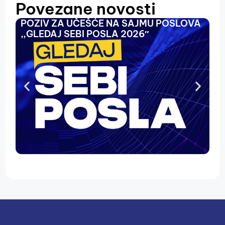
Povezane novosti
POZIV ZA UČEŠĆE NA SAJMU POSLOVA
O
,,GLEDAJ SEBI POSLA 2026″
N