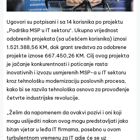
Ugovori su potpisani i sa 14 korisnika po projektu
„Podrška MSP u IT sektoru“. Ukupna vrijednost
odobrenih projekata (sa učešćem korisnika) iznosi
1.521.388,56 KM, dok grant sredstva za odobrene
projekte iznose 667.450,26 KM. Cilj ovog projekta
je jačanje konkurentnosti i poticanje rasta
inovativnih i izvozu usmjerenih MSP-a u IT sektoru
kroz tehnološku modernizaciju poslovnih procesa,
kako bi se razvila tehnološka osnova za provođenje
četvrte industrijske revolucije.
„Želim da napomenem da ovakvi pozivi i oni koji
mogu uslijediti nakon ovog mogu predstavljati jako
bitan vjetar u leđa IT firmama, posebno u ovom
turbulentnom vremenu za IT gdje će se uz