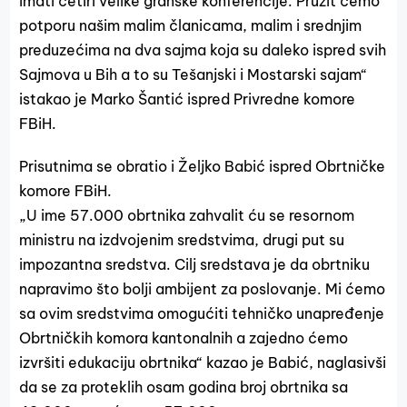
imati četiri velike granske konferencije. Pružit ćemo
potporu našim malim članicama, malim i srednjim
preduzećima na dva sajma koja su daleko ispred svih
Sajmova u Bih a to su Tešanjski i Mostarski sajam“
istakao je Marko Šantić ispred Privredne komore
FBiH.
Prisutnima se obratio i Željko Babić ispred Obrtničke
komore FBiH.
„U ime 57.000 obrtnika zahvalit ću se resornom
ministru na izdvojenim sredstvima, drugi put su
impozantna sredstva. Cilj sredstava je da obrtniku
napravimo što bolji ambijent za poslovanje. Mi ćemo
sa ovim sredstvima omogućiti tehničko unapređenje
Obrtničkih komora kantonalnih a zajedno ćemo
izvršiti edukaciju obrtnika“ kazao je Babić, naglasivši
da se za proteklih osam godina broj obrtnika sa