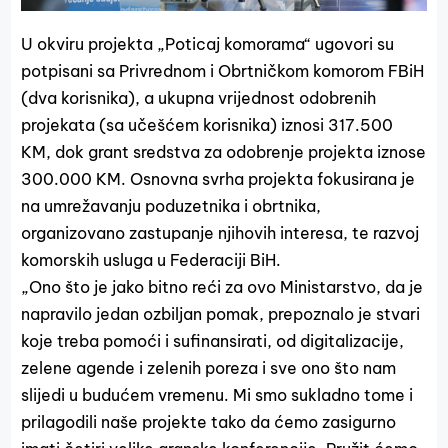
U okviru projekta „Poticaj komorama“ ugovori su
potpisani sa Privrednom i Obrtničkom komorom FBiH
(dva korisnika), a ukupna vrijednost odobrenih
projekata (sa učešćem korisnika) iznosi 317.500
KM, dok grant sredstva za odobrenje projekta iznose
300.000 KM. Osnovna svrha projekta fokusirana je
na umrežavanju poduzetnika i obrtnika,
organizovano zastupanje njihovih interesa, te razvoj
komorskih usluga u Federaciji BiH.
„Ono što je jako bitno reći za ovo Ministarstvo, da je
napravilo jedan ozbiljan pomak, prepoznalo je stvari
koje treba pomoći i sufinansirati, od digitalizacije,
zelene agende i zelenih poreza i sve ono što nam
slijedi u budućem vremenu. Mi smo sukladno tome i
prilagodili naše projekte tako da ćemo zasigurno