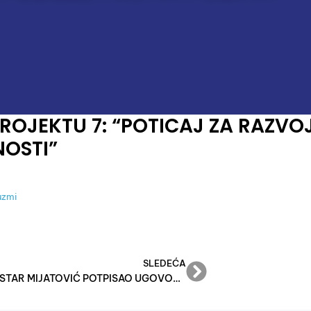
ROJEKTU 7: “POTICAJ ZA RAZVO
NOSTI”
uzmi
SLEDEĆA
MINISTAR MIJATOVIĆ POTPISAO UGOVORE O POTICAJNIM SREDSTVIMA SA 31 KORISNIKOM: “OSTVARILI SMO CILJ – ČETIRI PUTA VEĆA IZDVAJANJA ZA MALU PRIVREDU U FEDERACIJI”