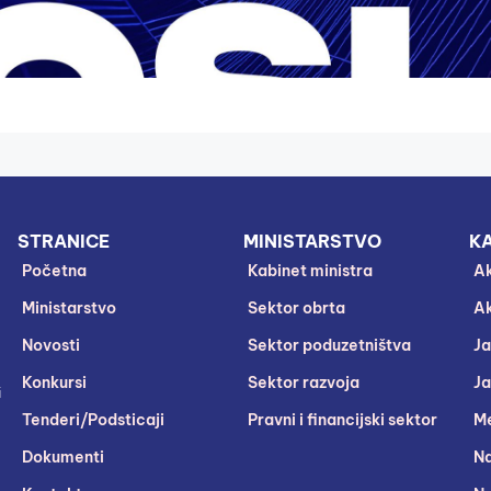
STRANICE
MINISTARSTVO
KA
Početna
Kabinet ministra
Ak
Ministarstvo
Sektor obrta
Ak
Novosti
Sektor poduzetništva
Ja
Konkursi
Sektor razvoja
Ja
i
Tenderi/Podsticaji
Pravni i financijski sektor
Me
Dokumenti
Na