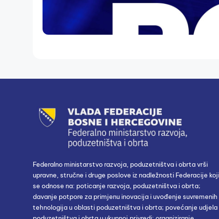
Federalno ministarstvo razvoja, poduzetništva i obrta vrši
upravne, stručne i druge poslove iz nadležnosti Federacije koj
se odnose na: poticanje razvoja, poduzetništva i obrta;
davanje potpore za primjenu inovacija i uvođenje suvremenih
tehnologija u oblasti poduzetništva i obrta; povećanje udjela
poduzetništva i obrta u ukupnoj privredi; organiziranje