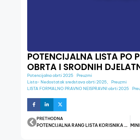
POTENCIJALNA LISTA PO P
OBRTA I SRODNIH DJELAT
Potencijalna obrti 2025
Preuzmi
Lista- Nedostatak sredstava obrti 2025,
Preuzmi
LISTA FORMALNO PRAVNO NEISPRAVNI obrti 2025
Pre
PRETHODNA
POTENCIJALNA RANG LISTA KORISNIKA PO PROJEKTU BR.4 “JAČANJE KONKURENTNOSTI MSP”