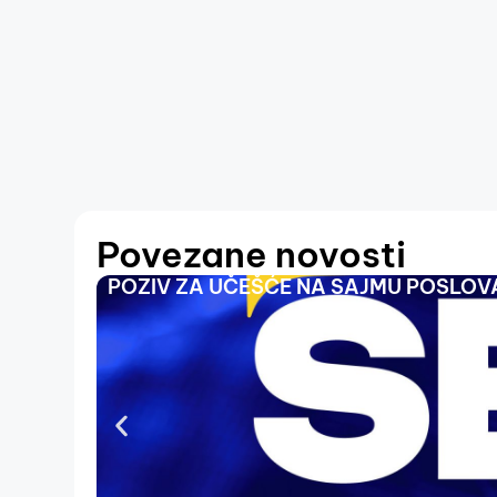
Povezane novosti
POZIV ZA UČEŠĆE NA SAJMU POSLOVA