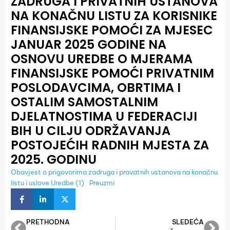
ZADRUGA I PRIVATNIH USTANOVA
NA KONAČNU LISTU ZA KORISNIKE
FINANSIJSKE POMOĆI ZA MJESEC
JANUAR 2025 GODINE NA
OSNOVU UREDBE O MJERAMA
FINANSIJSKE POMOĆI PRIVATNIM
POSLODAVCIMA, OBRTIMA I
OSTALIM SAMOSTALNIM
DJELATNOSTIMA U FEDERACIJI
BIH U CILJU ODRŽAVANJA
POSTOJEĆIH RADNIH MJESTA ZA
2025. GODINU
Obavjest o prigovorima zadruga i pravatnih ustanova na konačnu
listu i uslove Uredbe (1)
Preuzmi
PRETHODNA
SLEDEĆA