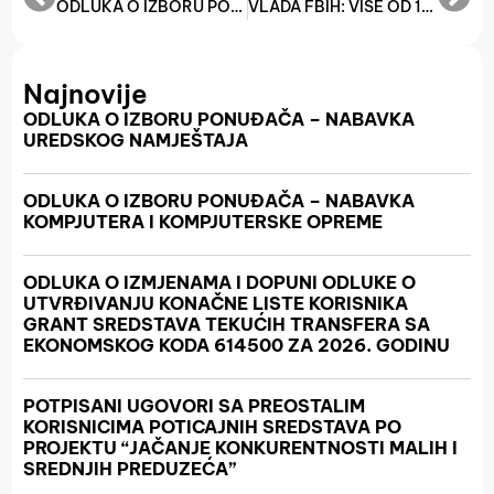
ODLUKA O IZBORU PONUĐAČA ZA NABAVKU USLUGE TEHNIČKE PODRŠKE I ODRŽAVANJA DMS OWIS SISTEMA ZA POTREBE FMRPO
VLADA FBIH: VIŠE OD 11,7 MILIONA KM FINANSIJSKE POMOĆI ZA 16.741 PRIVATNIH POSLODAVCA ZA FEBRUAR OVE GODINE
Najnovije
ODLUKA O IZBORU PONUĐAČA – NABAVKA
UREDSKOG NAMJEŠTAJA
ODLUKA O IZBORU PONUĐAČA – NABAVKA
KOMPJUTERA I KOMPJUTERSKE OPREME
ODLUKA O IZMJENAMA I DOPUNI ODLUKE O
UTVRĐIVANJU KONAČNE LISTE KORISNIKA
GRANT SREDSTAVA TEKUĆIH TRANSFERA SA
EKONOMSKOG KODA 614500 ZA 2026. GODINU
POTPISANI UGOVORI SA PREOSTALIM
KORISNICIMA POTICAJNIH SREDSTAVA PO
PROJEKTU “JAČANJE KONKURENTNOSTI MALIH I
SREDNJIH PREDUZEĆA”