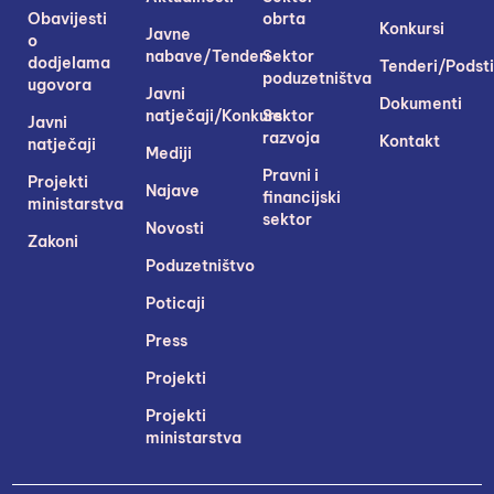
Obavijesti
obrta
Konkursi
Javne
o
nabave/Tenderi
Sektor
dodjelama
Tenderi/Podsti
poduzetništva
ugovora
Javni
Dokumenti
natječaji/Konkursi
Sektor
Javni
razvoja
Kontakt
natječaji
Mediji
Pravni i
Projekti
Najave
financijski
ministarstva
sektor
Novosti
Zakoni
Poduzetništvo
Poticaji
Press
Projekti
Projekti
ministarstva