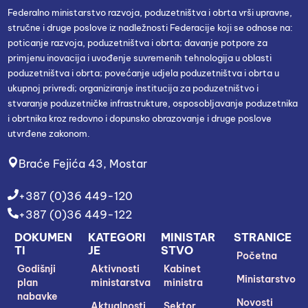
Federalno ministarstvo razvoja, poduzetništva i obrta vrši upravne,
stručne i druge poslove iz nadležnosti Federacije koji se odnose na:
poticanje razvoja, poduzetništva i obrta; davanje potpore za
primjenu inovacija i uvođenje suvremenih tehnologija u oblasti
poduzetništva i obrta; povećanje udjela poduzetništva i obrta u
ukupnoj privredi; organiziranje institucija za poduzetništvo i
stvaranje poduzetničke infrastrukture, osposobljavanje poduzetnika
i obrtnika kroz redovno i dopunsko obrazovanje i druge poslove
utvrđene zakonom.
Braće Fejića 43, Mostar
+387 (0)36 449-120
+387 (0)36 449-122
DOKUMEN
KATEGORI
MINISTAR
STRANICE
TI
JE
STVO
Početna
Godišnji
Aktivnosti
Kabinet
Ministarstvo
plan
ministarstva
ministra
nabavke
Novosti
Aktualnosti
Sektor