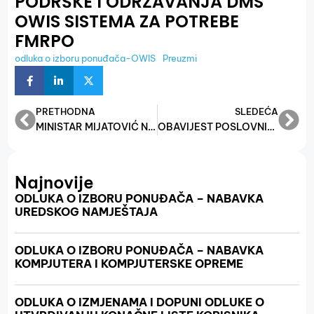
PODRŠKE I ODRŽAVANJA DMS
OWIS SISTEMA ZA POTREBE
FMRPO
odluka o izboru ponuđača-OWIS
Preuzmi
PRETHODNA
SLEDEĆA
MINISTAR MIJATOVIĆ NA EKONOMSKOM FORUMU: POTREBNO JE DA PRIPREMIMO BH EKONOMIJU ZA ULAZAK U EU
OBAVIJEST POSLOVNIM SUBJEKTIMA O PRIGOVORIMA ZADRUGA I PRIVATNIH USTANOVA NA KONAČNU LISTU ZA KORISNIKE FINANSIJSKE POMOĆI ZA MJESEC JANUAR 2025 GODINE NA OSNOVU UREDBE O MJERAMA FINANSIJSKE POMOĆI PRIVATNIM POSLODAVCIMA, OBRTIMA I OSTALIM SAMOSTALNIM DJELATNOSTIMA U FEDERACIJI BIH U CILJU ODRŽAVANJA POSTOJEĆIH RADNIH MJESTA ZA 2025. GODINU
Najnovije
ODLUKA O IZBORU PONUĐAČA – NABAVKA
UREDSKOG NAMJEŠTAJA
ODLUKA O IZBORU PONUĐAČA – NABAVKA
KOMPJUTERA I KOMPJUTERSKE OPREME
ODLUKA O IZMJENAMA I DOPUNI ODLUKE O