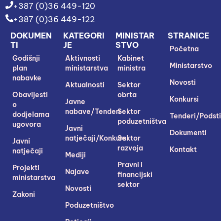
+387 (0)36 449-120
+387 (0)36 449-122
DOKUMEN
KATEGORI
MINISTAR
STRANICE
TI
JE
STVO
Početna
Godišnji
Aktivnosti
Kabinet
Ministarstvo
plan
ministarstva
ministra
nabavke
Novosti
Aktualnosti
Sektor
Obavijesti
obrta
Konkursi
Javne
o
nabave/Tenderi
Sektor
dodjelama
Tenderi/Podsti
poduzetništva
ugovora
Javni
Dokumenti
natječaji/Konkursi
Sektor
Javni
razvoja
Kontakt
natječaji
Mediji
Pravni i
Projekti
Najave
financijski
ministarstva
sektor
Novosti
Zakoni
Poduzetništvo