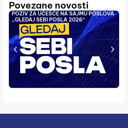
Povezane novosti
POZIV ZA UČEŠĆE NA SAJMU POSLOVA
O
,,GLEDAJ SEBI POSLA 2026″
N