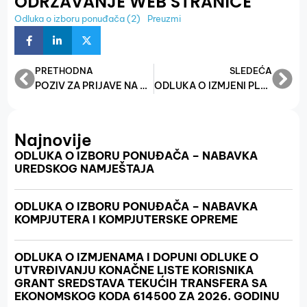
ODRŽAVANJE WEB STRANICE
Odluka o izboru ponuđača (2)
Preuzmi
PRETHODNA
SLEDEĆA
POZIV ZA PRIJAVE NA TECHSTARS SARAJEVO FOUNDER CATALYST JESEN – 2025
ODLUKA O IZMJENI PLANA NABAVKE ZA 2025. GODINU
Najnovije
ODLUKA O IZBORU PONUĐAČA – NABAVKA
UREDSKOG NAMJEŠTAJA
ODLUKA O IZBORU PONUĐAČA – NABAVKA
KOMPJUTERA I KOMPJUTERSKE OPREME
ODLUKA O IZMJENAMA I DOPUNI ODLUKE O
UTVRĐIVANJU KONAČNE LISTE KORISNIKA
GRANT SREDSTAVA TEKUĆIH TRANSFERA SA
EKONOMSKOG KODA 614500 ZA 2026. GODINU