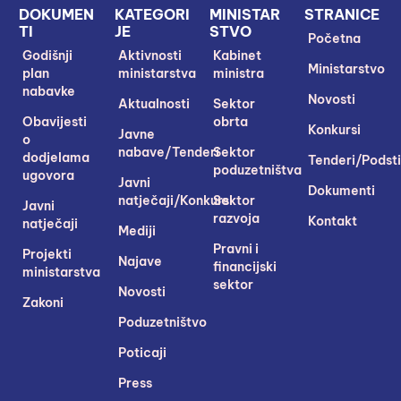
DOKUMEN
KATEGORI
MINISTAR
STRANICE
TI
JE
STVO
Početna
Godišnji
Aktivnosti
Kabinet
Ministarstvo
plan
ministarstva
ministra
nabavke
Novosti
Aktualnosti
Sektor
Obavijesti
obrta
Konkursi
Javne
o
nabave/Tenderi
Sektor
dodjelama
Tenderi/Podsti
poduzetništva
ugovora
Javni
Dokumenti
natječaji/Konkursi
Sektor
Javni
razvoja
Kontakt
natječaji
Mediji
Pravni i
Projekti
Najave
financijski
ministarstva
sektor
Novosti
Zakoni
Poduzetništvo
Poticaji
Press