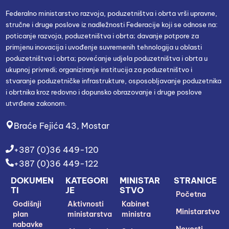
Federalno ministarstvo razvoja, poduzetništva i obrta vrši upravne,
stručne i druge poslove iz nadležnosti Federacije koji se odnose na:
poticanje razvoja, poduzetništva i obrta; davanje potpore za
primjenu inovacija i uvođenje suvremenih tehnologija u oblasti
poduzetništva i obrta; povećanje udjela poduzetništva i obrta u
ukupnoj privredi; organiziranje institucija za poduzetništvo i
stvaranje poduzetničke infrastrukture, osposobljavanje poduzetnika
i obrtnika kroz redovno i dopunsko obrazovanje i druge poslove
utvrđene zakonom.
Braće Fejića 43, Mostar
+387 (0)36 449-120
+387 (0)36 449-122
DOKUMEN
KATEGORI
MINISTAR
STRANICE
TI
JE
STVO
Početna
Godišnji
Aktivnosti
Kabinet
Ministarstvo
plan
ministarstva
ministra
nabavke
Novosti