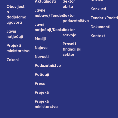
Aktualnosti
Sektor
Obavijesti
obrta
Konkursi
Javne
o
nabave/Tenderi
Sektor
dodjelama
Tenderi/Podsti
poduzetništva
ugovora
Javni
Dokumenti
natječaji/Konkursi
Sektor
Javni
razvoja
Kontakt
natječaji
Mediji
Pravni i
Projekti
Najave
financijski
ministarstva
sektor
Novosti
Zakoni
Poduzetništvo
Poticaji
Press
Projekti
Projekti
ministarstva