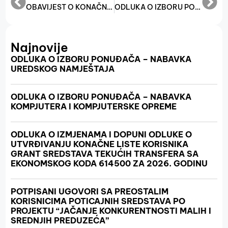
OBAVIJEST O KONAČNIM REZULTATIMA UREDBE O MJERAMA FINANSIJSKE POMOĆI PRIVATNIM POSLODAVCIMA, OBRTIMA I OSTALIM SAMOSTALNIM DJELATNOSTIMA U FEDERACIJI BOSNE I HERCEGOVINE U CILJU ODRŽAVANJA POSTOJEĆIH RADNIH MJESTA ZA 2025. GODINU ZA MAJ 2025.
ODLUKA O IZBORU PONUĐAČA U POSTUPKU JAVNE NABAVKE ODRŽAVANJE WEB STRANICE
Najnovije
ODLUKA O IZBORU PONUĐAČA – NABAVKA
UREDSKOG NAMJEŠTAJA
ODLUKA O IZBORU PONUĐAČA – NABAVKA
KOMPJUTERA I KOMPJUTERSKE OPREME
ODLUKA O IZMJENAMA I DOPUNI ODLUKE O
UTVRĐIVANJU KONAČNE LISTE KORISNIKA
GRANT SREDSTAVA TEKUĆIH TRANSFERA SA
EKONOMSKOG KODA 614500 ZA 2026. GODINU
POTPISANI UGOVORI SA PREOSTALIM
KORISNICIMA POTICAJNIH SREDSTAVA PO
PROJEKTU “JAČANJE KONKURENTNOSTI MALIH I
SREDNJIH PREDUZEĆA”