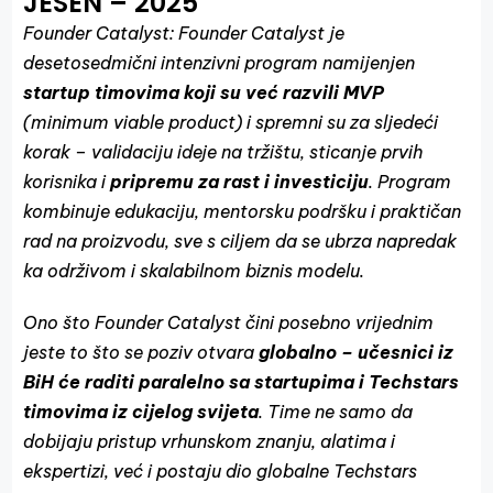
JESEN – 2025
Founder Catalyst: Founder Catalyst je
desetosedmični intenzivni program namijenjen
startup timovima koji su već razvili MVP
(minimum viable product) i spremni su za sljedeći
korak – validaciju ideje na tržištu, sticanje prvih
korisnika i
pripremu za rast i investiciju
. Program
kombinuje edukaciju, mentorsku podršku i praktičan
rad na proizvodu, sve s ciljem da se ubrza napredak
ka održivom i skalabilnom biznis modelu.
Ono što Founder Catalyst čini posebno vrijednim
jeste to što se poziv otvara
globalno – učesnici iz
BiH će raditi paralelno sa startupima i Techstars
timovima iz cijelog svijeta
. Time ne samo da
dobijaju pristup vrhunskom znanju, alatima i
ekspertizi, već i postaju dio globalne Techstars