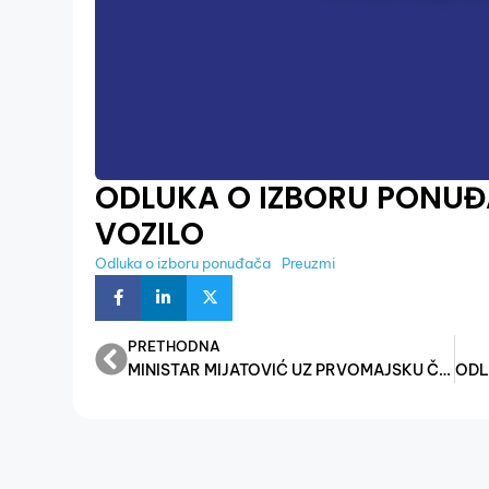
ODLUKA O IZBORU PONUĐ
VOZILO
Odluka o izboru ponuđača
Preuzmi
PRETHODNA
MINISTAR MIJATOVIĆ UZ PRVOMAJSKU ČESTITKU: IZA NAS SU REZULTATI I BROJEVI, DA NAM ŽIVI RAD I NAŠA BOSNA I HERCEGOVINA