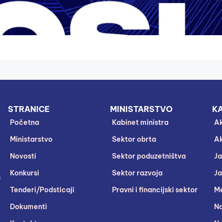
STRANICE
MINISTARSTVO
KA
Početna
Kabinet ministra
Ak
Ministarstvo
Sektor obrta
Ak
Novosti
Sektor poduzetništva
Ja
Konkursi
Sektor razvoja
Ja
i
Tenderi/Podsticaji
Pravni i financijski sektor
Me
Dokumenti
Na