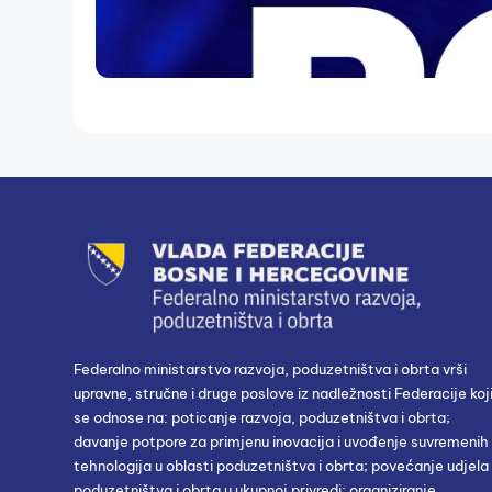
Federalno ministarstvo razvoja, poduzetništva i obrta vrši
upravne, stručne i druge poslove iz nadležnosti Federacije koj
se odnose na: poticanje razvoja, poduzetništva i obrta;
davanje potpore za primjenu inovacija i uvođenje suvremenih
tehnologija u oblasti poduzetništva i obrta; povećanje udjela
poduzetništva i obrta u ukupnoj privredi; organiziranje