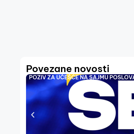
Povezane novosti
POZIV ZA UČEŠĆE NA SAJMU POSLOVA