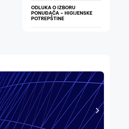
ODLUKA O IZBORU
PONUĐAČA – HIGIJENSKE
POTREPŠTINE
ODLUKA