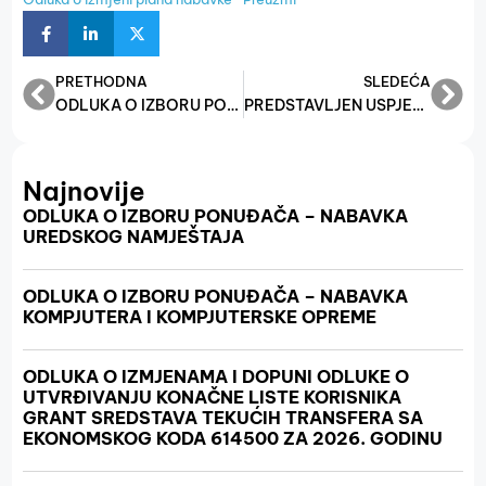
PRETHODNA
SLEDEĆA
ODLUKA O IZBORU PONUĐAČA ZA AUTO GUME ZA SLUŽBENO VOZILO
PREDSTAVLJEN USPJEŠAN RAD VLADE FBIH – ČETIRI PUTA VIŠE SREDSTAVA ZA MIKRO, MALA I SREDNJA PREDUZEĆA
Najnovije
ODLUKA O IZBORU PONUĐAČA – NABAVKA
UREDSKOG NAMJEŠTAJA
ODLUKA O IZBORU PONUĐAČA – NABAVKA
KOMPJUTERA I KOMPJUTERSKE OPREME
ODLUKA O IZMJENAMA I DOPUNI ODLUKE O
UTVRĐIVANJU KONAČNE LISTE KORISNIKA
GRANT SREDSTAVA TEKUĆIH TRANSFERA SA
EKONOMSKOG KODA 614500 ZA 2026. GODINU