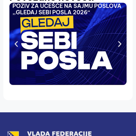
POZIV ZA UČEŠĆE NA SAJMU POSLOVA
O
,,GLEDAJ SEBI POSLA 2026″
N