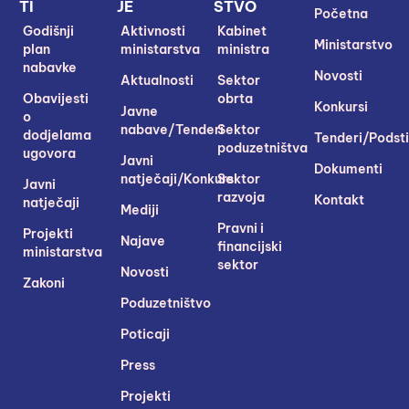
TI
JE
STVO
Početna
Godišnji
Aktivnosti
Kabinet
Ministarstvo
plan
ministarstva
ministra
nabavke
Novosti
Aktualnosti
Sektor
Obavijesti
obrta
Konkursi
Javne
o
nabave/Tenderi
Sektor
dodjelama
Tenderi/Podsti
poduzetništva
ugovora
Javni
Dokumenti
natječaji/Konkursi
Sektor
Javni
razvoja
Kontakt
natječaji
Mediji
Pravni i
Projekti
Najave
financijski
ministarstva
sektor
Novosti
Zakoni
Poduzetništvo
Poticaji
Press
Projekti