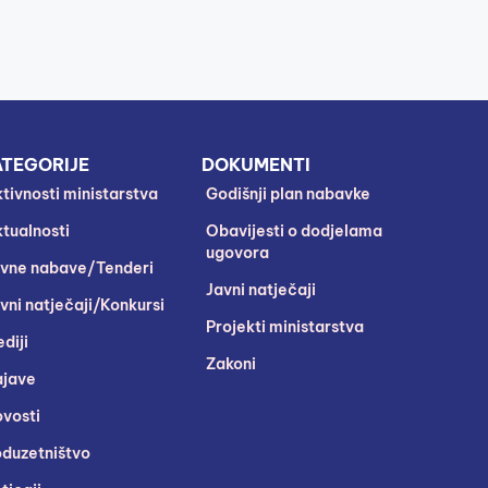
TEGORIJE
DOKUMENTI
tivnosti ministarstva
Godišnji plan nabavke
tualnosti
Obavijesti o dodjelama
ugovora
vne nabave/Tenderi
Javni natječaji
vni natječaji/Konkursi
Projekti ministarstva
diji
Zakoni
jave
vosti
duzetništvo