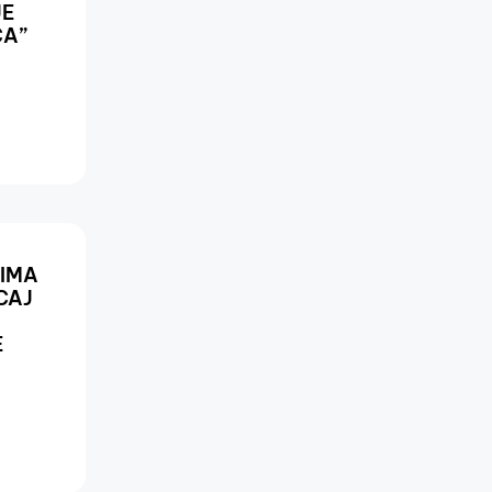
JE
ĆA”
CIMA
CAJ
E