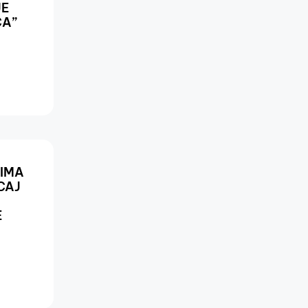
JE
ĆA”
CIMA
CAJ
E