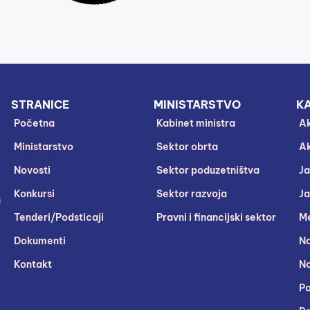
STRANICE
MINISTARSTVO
KA
Početna
Kabinet ministra
Ak
Ministarstvo
Sektor obrta
Ak
Novosti
Sektor poduzetništva
Ja
Konkursi
Sektor razvoja
Ja
i
Tenderi/Podsticaji
Pravni i financijski sektor
Me
Dokumenti
Na
Kontakt
No
Po