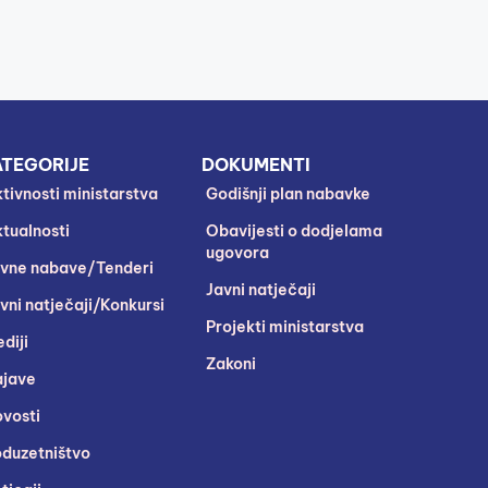
TEGORIJE
DOKUMENTI
tivnosti ministarstva
Godišnji plan nabavke
tualnosti
Obavijesti o dodjelama
ugovora
vne nabave/Tenderi
Javni natječaji
vni natječaji/Konkursi
Projekti ministarstva
diji
Zakoni
jave
vosti
duzetništvo