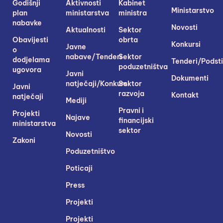
Godišnji
Aktivnosti
Kabinet
Ministarstvo
plan
ministarstva
ministra
nabavke
Novosti
Aktualnosti
Sektor
Obavijesti
obrta
Konkursi
Javne
o
nabave/Tenderi
Sektor
dodjelama
Tenderi/Podsti
poduzetništva
ugovora
Javni
Dokumenti
natječaji/Konkursi
Sektor
Javni
razvoja
Kontakt
natječaji
Mediji
Pravni i
Projekti
Najave
financijski
ministarstva
sektor
Novosti
Zakoni
Poduzetništvo
Poticaji
Press
Projekti
Projekti