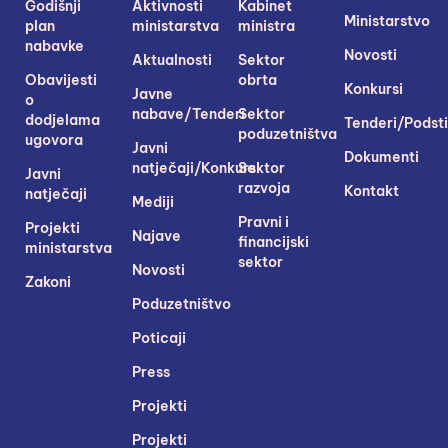
Godišnji
Aktivnosti
Kabinet
Ministarstvo
plan
ministarstva
ministra
nabavke
Novosti
Aktualnosti
Sektor
Obavijesti
obrta
Konkursi
Javne
o
nabave/Tenderi
Sektor
dodjelama
Tenderi/Podsti
poduzetništva
ugovora
Javni
Dokumenti
natječaji/Konkursi
Sektor
Javni
razvoja
Kontakt
natječaji
Mediji
Pravni i
Projekti
Najave
financijski
ministarstva
sektor
Novosti
Zakoni
Poduzetništvo
Poticaji
Press
Projekti
Projekti