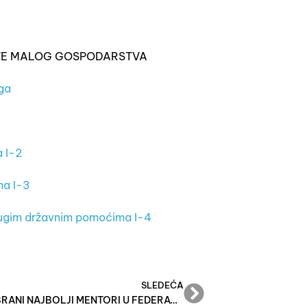
TE MALOG GOSPODARSTVA
oga
a I-2
ma I-3
drugim državnim pomoćima I-4
SLEDEĆA
IZABRANI NAJBOLJI MENTORI U FEDERACIJI BIH U 2018./2019. GODINI