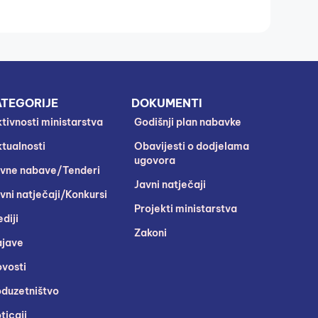
TEGORIJE
DOKUMENTI
tivnosti ministarstva
Godišnji plan nabavke
tualnosti
Obavijesti o dodjelama
ugovora
vne nabave/Tenderi
Javni natječaji
vni natječaji/Konkursi
Projekti ministarstva
diji
Zakoni
jave
vosti
duzetništvo
ticaji