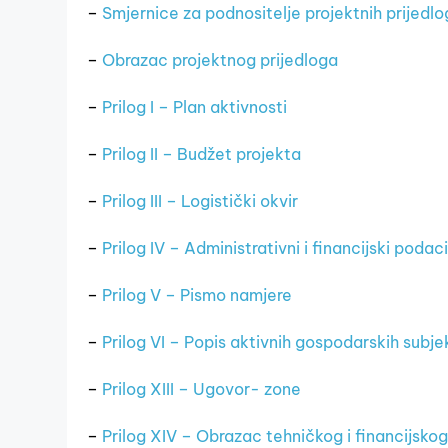
–
Smjernice za podnositelje projektnih prijedl
–
Obrazac projektnog prijedloga
–
Prilog I – Plan aktivnosti
–
Prilog II – Budžet projekta
–
Prilog III – Logistički okvir
–
Prilog IV – Administrativni i financijski podac
–
Prilog V – Pismo namjere
–
Prilog VI – Popis aktivnih gospodarskih subj
–
Prilog XIII – Ugovor- zone
–
Prilog XIV – Obrazac tehničkog i financijskog