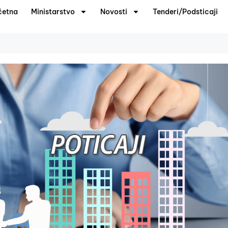
četna
Ministarstvo
Novosti
Tenderi/Podsticaji