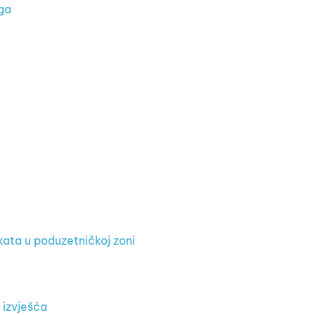
oga
i
ekata u poduzetničkoj zoni
 izvješća