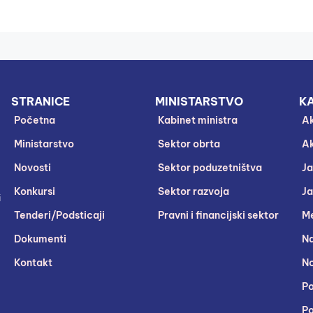
STRANICE
MINISTARSTVO
KA
Početna
Kabinet ministra
Ak
Ministarstvo
Sektor obrta
Ak
Novosti
Sektor poduzetništva
Ja
Konkursi
Sektor razvoja
Ja
i
Tenderi/Podsticaji
Pravni i financijski sektor
Me
Dokumenti
Na
Kontakt
No
Po
Po