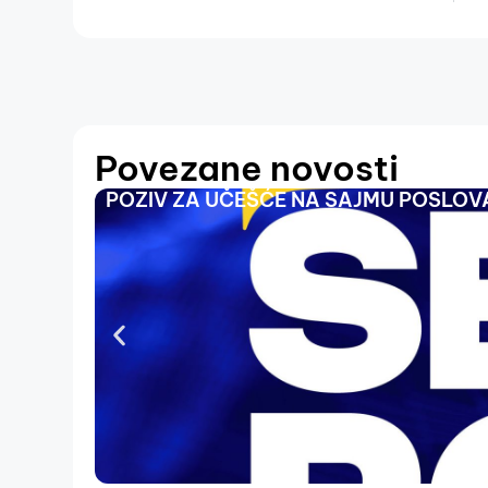
Povezane novosti
POZIV ZA UČEŠĆE NA SAJMU POSLOVA