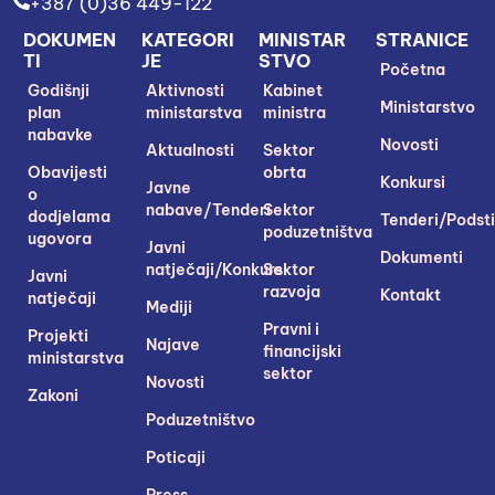
+387 (0)36 449-122
DOKUMEN
KATEGORI
MINISTAR
STRANICE
TI
JE
STVO
Početna
Godišnji
Aktivnosti
Kabinet
Ministarstvo
plan
ministarstva
ministra
nabavke
Novosti
Aktualnosti
Sektor
Obavijesti
obrta
Konkursi
Javne
o
nabave/Tenderi
Sektor
dodjelama
Tenderi/Podsti
poduzetništva
ugovora
Javni
Dokumenti
natječaji/Konkursi
Sektor
Javni
razvoja
Kontakt
natječaji
Mediji
Pravni i
Projekti
Najave
financijski
ministarstva
sektor
Novosti
Zakoni
Poduzetništvo
Poticaji
Press