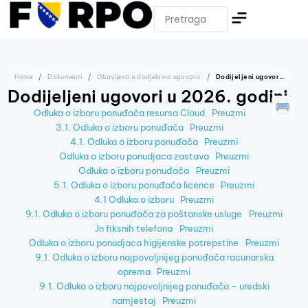
Home
Dokumenti
Obavijesti o dodjelama ugovora
Dodijeljeni ugovori u 2026. godini
Dodijeljeni ugovori u 2026. godini
Odluka o izboru ponuđača resursa Cloud
Preuzmi
3.1. Odluka o izboru ponuđača
Preuzmi
4.1. Odluka o izboru ponuđača
Preuzmi
Odluka o izboru ponudjaca zastava
Preuzmi
Odluka o izboru ponuđača
Preuzmi
5.1. Odluka o izboru ponuđača licence
Preuzmi
4.1 Odluka o izboru
Preuzmi
9.1. Odluka o izboru ponuđača za poštanske usluge
Preuzmi
Jn fiksnih telefona
Preuzmi
Odluka o izboru ponudjaca higijenske potrepstine
Preuzmi
9.1. Odluka o izboru najpovoljnijeg ponuđača racunarska
oprema
Preuzmi
9.1. Odluka o izboru najpovoljnijeg ponuđača – uredski
namjestaj
Preuzmi