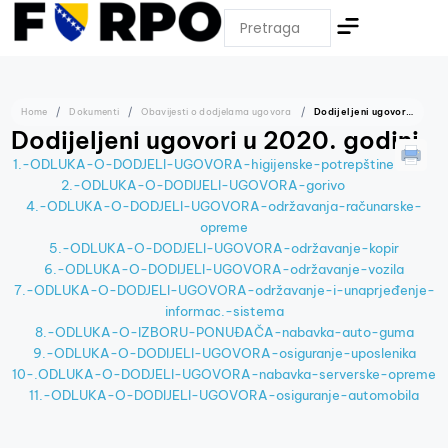
Home
Dokumenti
Obavijesti o dodjelama ugovora
Dodijeljeni ugovori u 2020. godini
Dodijeljeni ugovori u 2020. godini
1.-ODLUKA-O-DODJELI-UGOVORA-higijenske-potrepštine
2.-ODLUKA-O-DODIJELI-UGOVORA-gorivo
4.-ODLUKA-O-DODJELI-UGOVORA-održavanja-računarske-
opreme
5.-ODLUKA-O-DODJELI-UGOVORA-održavanje-kopir
6.-ODLUKA-O-DODIJELI-UGOVORA-održavanje-vozila
7.-ODLUKA-O-DODJELI-UGOVORA-održavanje-i-unaprjeđenje-
informac.-sistema
8.-ODLUKA-O-IZBORU-PONUĐAČA-nabavka-auto-guma
9.-ODLUKA-O-DODIJELI-UGOVORA-osiguranje-uposlenika
10-.ODLUKA-O-DODJELI-UGOVORA-nabavka-serverske-opreme
11.-ODLUKA-O-DODIJELI-UGOVORA-osiguranje-automobila