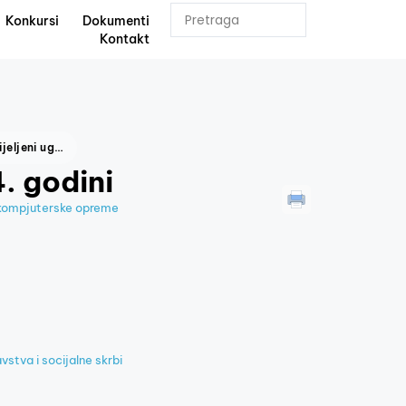
Konkursi
Dokumenti
Kontakt
Dodijeljeni ugovori u 2024. godini
. godini
 kompjuterske opreme
stva i socijalne skrbi