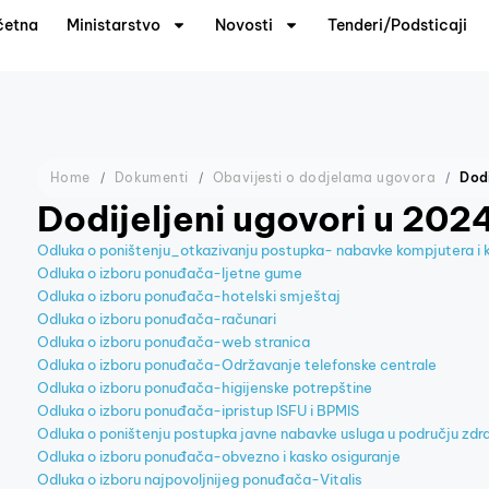
četna
Ministarstvo
Novosti
Tenderi/Podsticaji
Home
Dokumenti
Obavijesti o dodjelama ugovora
Dodijeljeni ugovori u 2024
Odluka o poništenju_otkazivanju postupka- nabavke kompjutera i
Odluka o izboru ponuđača-ljetne gume
Odluka o izboru ponuđača-hotelski smještaj
Odluka o izboru ponuđača-računari
Odluka o izboru ponuđača-web stranica
Odluka o izboru ponuđača-Održavanje telefonske centrale
Odluka o izboru ponuđača-higijenske potrepštine
Odluka o izboru ponuđača-ipristup lSFU i BPMlS
Odluka o poništenju postupka javne nabavke usluga u području zdrav
Odluka o izboru ponuđača-obvezno i kasko osiguranje
Odluka o izboru najpovoljnijeg ponuđača-Vitalis