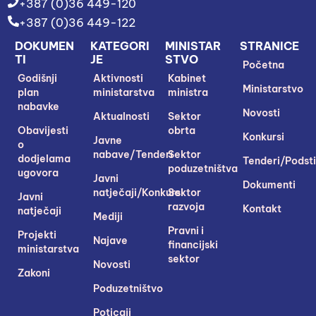
+387 (0)36 449-120
+387 (0)36 449-122
DOKUMEN
KATEGORI
MINISTAR
STRANICE
TI
JE
STVO
Početna
Godišnji
Aktivnosti
Kabinet
Ministarstvo
plan
ministarstva
ministra
nabavke
Novosti
Aktualnosti
Sektor
Obavijesti
obrta
Konkursi
Javne
o
nabave/Tenderi
Sektor
dodjelama
Tenderi/Podsti
poduzetništva
ugovora
Javni
Dokumenti
natječaji/Konkursi
Sektor
Javni
razvoja
Kontakt
natječaji
Mediji
Pravni i
Projekti
Najave
financijski
ministarstva
sektor
Novosti
Zakoni
Poduzetništvo
Poticaji