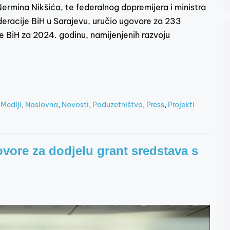
Nermina Nikšića, te federalnog dopremijera i ministra
ederacije BiH u Sarajevu, uručio ugovore za 233
e BiH za 2024. godinu, namijenjenih razvoju
,
Mediji
,
Naslovna
,
Novosti
,
Poduzetništvo
,
Press
,
Projekti
ovore za dodjelu grant sredstava s