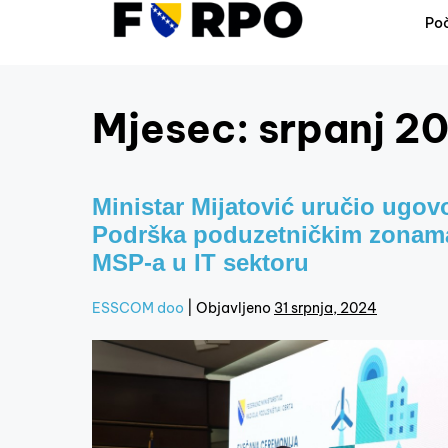
Po
Mjesec:
srpanj 2
Ministar Mijatović uručio ugovo
Podrška poduzetničkim zonama,
MSP-a u IT sektoru
ESSCOM doo
|
Objavljeno
31 srpnja, 2024