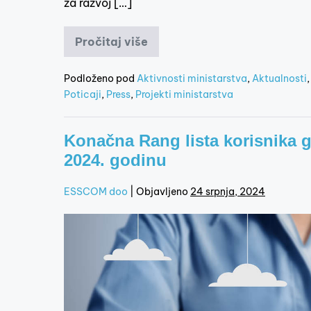
za razvoj […]
Pročitaj više
Podloženo pod
Aktivnosti ministarstva
,
Aktualnosti
Poticaji
,
Press
,
Projekti ministarstva
Konačna Rang lista korisnika g
2024. godinu
ESSCOM doo
|
Objavljeno
24 srpnja, 2024