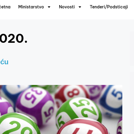
četna
Ministarstvo
Novosti
Tenderi/Podsticaji
2020.
eću