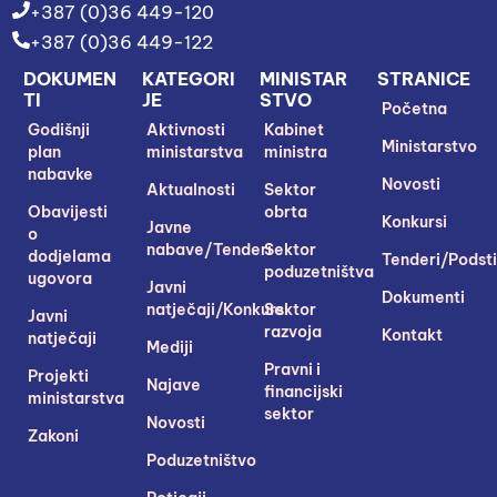
+387 (0)36 449-120
+387 (0)36 449-122
DOKUMEN
KATEGORI
MINISTAR
STRANICE
TI
JE
STVO
Početna
Godišnji
Aktivnosti
Kabinet
Ministarstvo
plan
ministarstva
ministra
nabavke
Novosti
Aktualnosti
Sektor
Obavijesti
obrta
Konkursi
Javne
o
nabave/Tenderi
Sektor
dodjelama
Tenderi/Podsti
poduzetništva
ugovora
Javni
Dokumenti
natječaji/Konkursi
Sektor
Javni
razvoja
Kontakt
natječaji
Mediji
Pravni i
Projekti
Najave
financijski
ministarstva
sektor
Novosti
Zakoni
Poduzetništvo