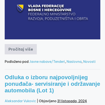
Pročitaj više
Podloženo pod
Javne nabave/Tenderi
,
Naslovna
,
Novosti
Odluka o izboru najpovoljnijeg
ponuđača- servisiranje i održavanje
automobila (Lot 1)
Aleksandar Vukovic
|
Objavljeno
31 listopada, 2024