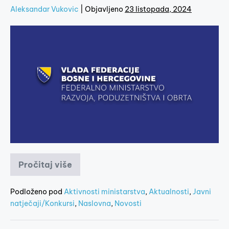
Aleksandar Vukovic
|
Objavljeno
23 listopada, 2024
Pročitaj više
Podloženo pod
Aktivnosti ministarstva
,
Aktualnosti
,
Javni
natječaji/Konkursi
,
Naslovna
,
Novosti