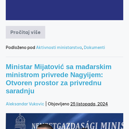
Pročitaj više
Podloženo pod
Aktivnosti ministarstva
,
Dokumenti
Ministar Mijatović sa mađarskim
ministrom privrede Nagyijem:
Otvoren prostor za privrednu
saradnju
Aleksandar Vukovic
|
Objavljeno
25 listopada, 2024