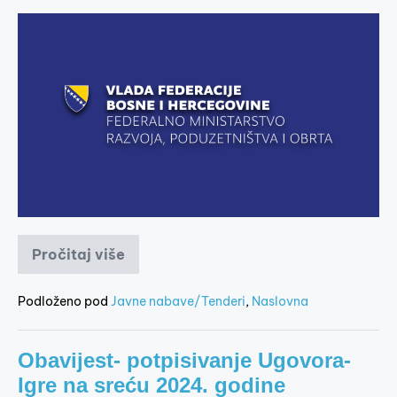
Pročitaj više
Podloženo pod
Javne nabave/Tenderi
,
Naslovna
Obavijest- potpisivanje Ugovora-
Igre na sreću 2024. godine