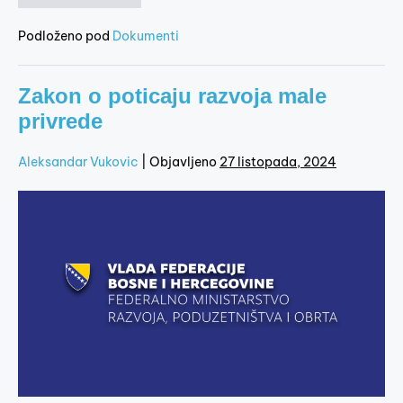
Podloženo pod
Dokumenti
Zakon o poticaju razvoja male
privrede
Aleksandar Vukovic
|
Objavljeno
27 listopada, 2024