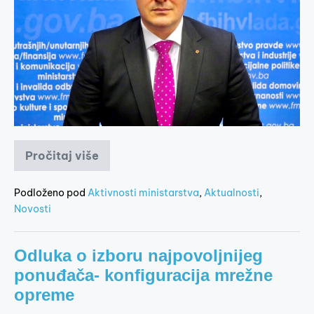
Pročitaj više
Podloženo pod
Aktivnosti ministarstva
,
Aktualnosti
,
Novosti
Odluka o izboru najpovoljnijeg
ponuđača- konfiguracija mrežne
opreme