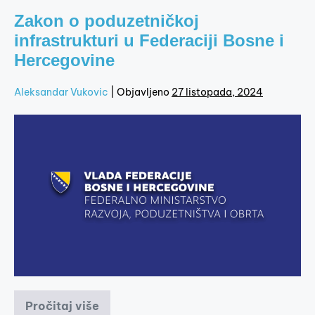
Zakon o poduzetničkoj
infrastrukturi u Federaciji Bosne i
Hercegovine
Aleksandar Vukovic
|
Objavljeno
27 listopada, 2024
Pročitaj više