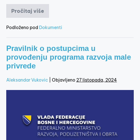
Pročitaj više
Podloženo pod
Dokumenti
Pravilnik o postupcima u
provođenju programa razvoja male
privrede
Aleksandar Vukovic
|
Objavljeno
27 listopada, 2024