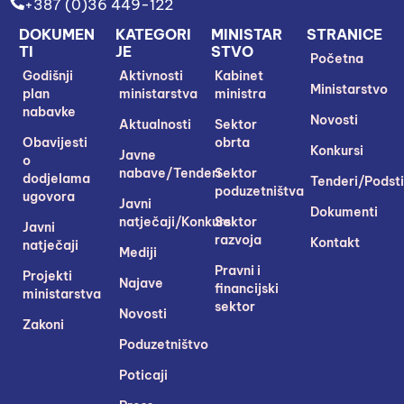
+387 (0)36 449-122
DOKUMEN
KATEGORI
MINISTAR
STRANICE
TI
JE
STVO
Početna
Godišnji
Aktivnosti
Kabinet
Ministarstvo
plan
ministarstva
ministra
nabavke
Novosti
Aktualnosti
Sektor
Obavijesti
obrta
Konkursi
Javne
o
nabave/Tenderi
Sektor
dodjelama
Tenderi/Podsti
poduzetništva
ugovora
Javni
Dokumenti
natječaji/Konkursi
Sektor
Javni
razvoja
Kontakt
natječaji
Mediji
Pravni i
Projekti
Najave
financijski
ministarstva
sektor
Novosti
Zakoni
Poduzetništvo
Poticaji