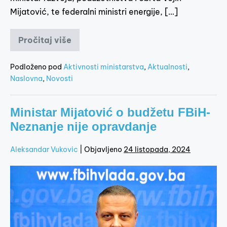
Mijatović, te federalni ministri energije, […]
Pročitaj više
Podloženo pod
Aktivnosti ministarstva
,
Aktualnosti
,
Naslovna
,
Novosti
Ministar Mijatović o budžetu FBiH-
Neznanje nije opravdanje
Aleksandar Vukovic
|
Objavljeno
24 listopada, 2024