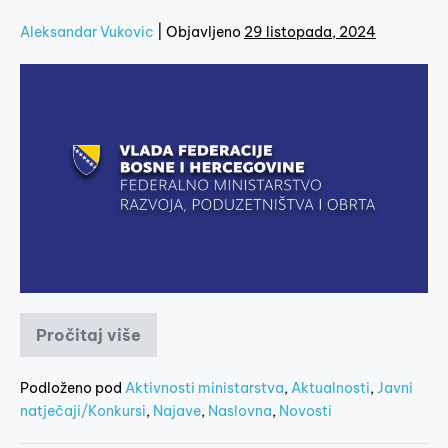
Aleksandar Vukovic
|
Objavljeno
29 listopada, 2024
Pročitaj više
Podloženo pod
Aktivnosti ministarstva
,
Aktualnosti
,
Javni
natječaji/Konkursi
,
Najave
,
Naslovna
,
Novosti