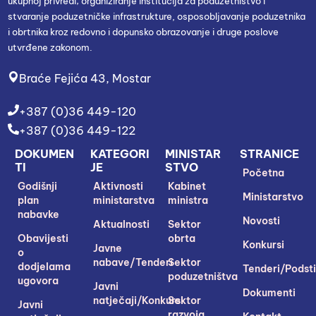
ukupnoj privredi; organiziranje institucija za poduzetništvo i
stvaranje poduzetničke infrastrukture, osposobljavanje poduzetnika
i obrtnika kroz redovno i dopunsko obrazovanje i druge poslove
utvrđene zakonom.
Braće Fejića 43, Mostar
+387 (0)36 449-120
+387 (0)36 449-122
DOKUMEN
KATEGORI
MINISTAR
STRANICE
TI
JE
STVO
Početna
Godišnji
Aktivnosti
Kabinet
Ministarstvo
plan
ministarstva
ministra
nabavke
Novosti
Aktualnosti
Sektor
Obavijesti
obrta
Konkursi
Javne
o
nabave/Tenderi
Sektor
dodjelama
Tenderi/Podsti
poduzetništva
ugovora
Javni
Dokumenti
natječaji/Konkursi
Sektor
Javni
razvoja