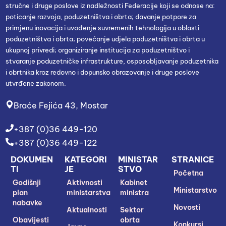
stručne i druge poslove iz nadležnosti Federacije koji se odnose na:
poticanje razvoja, poduzetništva i obrta; davanje potpore za
primjenu inovacija i uvođenje suvremenih tehnologija u oblasti
poduzetništva i obrta; povećanje udjela poduzetništva i obrta u
ukupnoj privredi; organiziranje institucija za poduzetništvo i
stvaranje poduzetničke infrastrukture, osposobljavanje poduzetnika
i obrtnika kroz redovno i dopunsko obrazovanje i druge poslove
utvrđene zakonom.
Braće Fejića 43, Mostar
+387 (0)36 449-120
+387 (0)36 449-122
DOKUMEN
KATEGORI
MINISTAR
STRANICE
TI
JE
STVO
Početna
Godišnji
Aktivnosti
Kabinet
Ministarstvo
plan
ministarstva
ministra
nabavke
Novosti
Aktualnosti
Sektor
Obavijesti
obrta
Konkursi