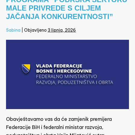
MALE PRIVREDE S CILJEM
JAČANJA KONKURENTNOSTI”
Sabina
|
Objavljeno
3 lipnja, 2026
Obavještavamo vas da će zamjenik premijera
Federacije BiH i federalni ministar razvoja,