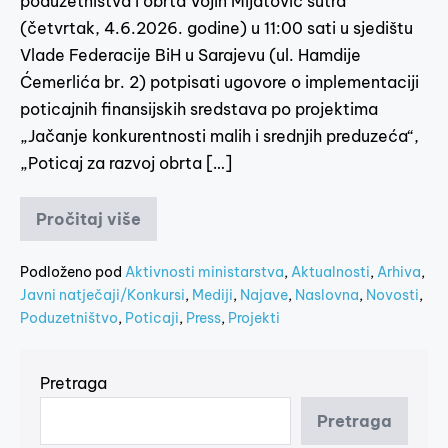
poduzetništva i obrta Vojin Mijatović sutra
(četvrtak, 4.6.2026. godine) u 11:00 sati u sjedištu
Vlade Federacije BiH u Sarajevu (ul. Hamdije
Ćemerlića br. 2) potpisati ugovore o implementaciji
poticajnih finansijskih sredstava po projektima
„Jačanje konkurentnosti malih i srednjih preduzeća“,
„Poticaj za razvoj obrta […]
Pročitaj više
Podloženo pod
Aktivnosti ministarstva
,
Aktualnosti
,
Arhiva
,
Javni natječaji/Konkursi
,
Mediji
,
Najave
,
Naslovna
,
Novosti
,
Poduzetništvo
,
Poticaji
,
Press
,
Projekti
Pretraga
Pretraga