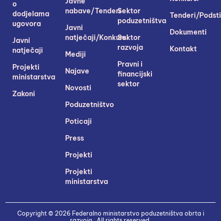
Javne
o
nabave/Tenderi
Sektor
dodjelama
Tenderi/Podsti
poduzetništva
ugovora
Javni
Dokumenti
natječaji/Konkursi
Sektor
Javni
razvoja
Kontakt
natječaji
Mediji
Pravni i
Projekti
Najave
financijski
ministarstva
sektor
Novosti
Zakoni
Poduzetništvo
Poticaji
Press
Projekti
Projekti
ministarstva
Copyright © 2026 Federalno ministarstvo poduzetništva obrta i
razvoja . All rights reserved.