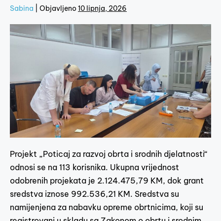
Sabina
|
Objavljeno
10 lipnja, 2026
Projekt „Poticaj za razvoj obrta i srodnih djelatnosti“
odnosi se na 113 korisnika. Ukupna vrijednost
odobrenih projekata je 2.124.475,79 KM, dok grant
sredstva iznose 992.536,21 KM. Sredstva su
namijenjena za nabavku opreme obrtnicima, koji su
registrovani u skladu sa Zakonom o obrtu i srodnim