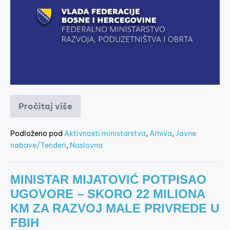
Pročitaj više
Podloženo pod
Aktivnosti ministarstva
,
Arhiva
,
Javne
nabave/Tenderi
,
Naslovna
MINISTAR MIJATOVIĆ POTPISAO
UGOVORE – SKORO 22 MILIONA
KM ZA RAZVOJ MALE PRIVREDE U
FBIH