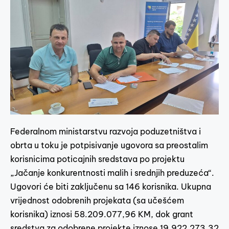
Federalnom ministarstvu razvoja poduzetništva i
obrta u toku je potpisivanje ugovora sa preostalim
korisnicima poticajnih sredstava po projektu
„Jačanje konkurentnosti malih i srednjih preduzeća“.
Ugovori će biti zaključenu sa 146 korisnika. Ukupna
vrijednost odobrenih projekata (sa učešćem
korisnika) iznosi 58.209.077,96 KM, dok grant
sredstva za odobrene projekte iznose 19.922.273,32