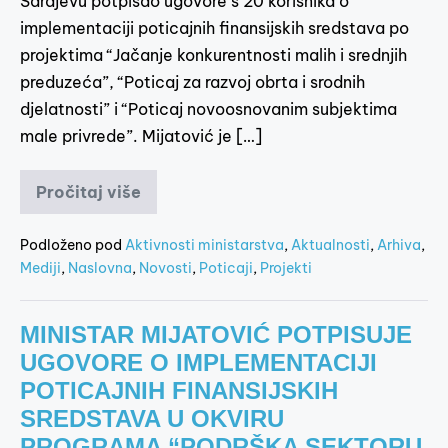
Sarajevu potpisao ugovore s 20 korisnika o
implementaciji poticajnih finansijskih sredstava po
projektima “Jačanje konkurentnosti malih i srednjih
preduzeća”, “Poticaj za razvoj obrta i srodnih
djelatnosti” i “Poticaj novoosnovanim subjektima
male privrede”. Mijatović je […]
Pročitaj više
Podloženo pod
Aktivnosti ministarstva
,
Aktualnosti
,
Arhiva
,
Mediji
,
Naslovna
,
Novosti
,
Poticaji
,
Projekti
MINISTAR MIJATOVIĆ POTPISUJE
UGOVORE O IMPLEMENTACIJI
POTICAJNIH FINANSIJSKIH
SREDSTAVA U OKVIRU
PROGRAMA “PODRŠKA SEKTORU