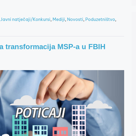
,
Javni natječaji/Konkursi
,
Mediji
,
Novosti
,
Poduzetništvo
,
lna transformacija MSP-a u FBIH