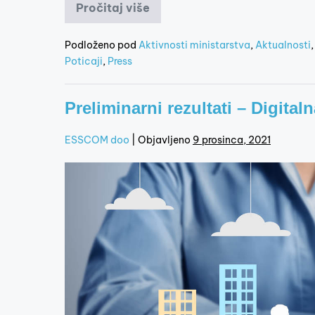
Pročitaj više
Podloženo pod
Aktivnosti ministarstva
,
Aktualnosti
Poticaji
,
Press
Preliminarni rezultati – Digita
ESSCOM doo
|
Objavljeno
9 prosinca, 2021