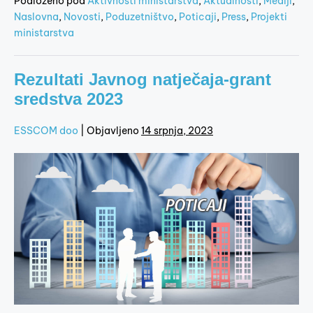
Podloženo pod
Aktivnosti ministarstva
,
Aktualnosti
,
Mediji
,
Naslovna
,
Novosti
,
Poduzetništvo
,
Poticaji
,
Press
,
Projekti
ministarstva
Rezultati Javnog natječaja-grant
sredstva 2023
ESSCOM doo
|
Objavljeno
14 srpnja, 2023