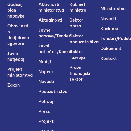
Godišnji
Aktivnosti
Kabinet
Ministarstvo
plan
ministarstva
ministra
nabavke
Novosti
Aktualnosti
Sektor
Obavijesti
obrta
Konkursi
Javne
o
nabave/Tenderi
Sektor
dodjelama
Tenderi/Podsti
poduzetništva
ugovora
Javni
Dokumenti
natječaji/Konkursi
Sektor
Javni
razvoja
Kontakt
natječaji
Mediji
Pravni i
Projekti
Najave
financijski
ministarstva
sektor
Novosti
Zakoni
Poduzetništvo
Poticaji
Press
Projekti