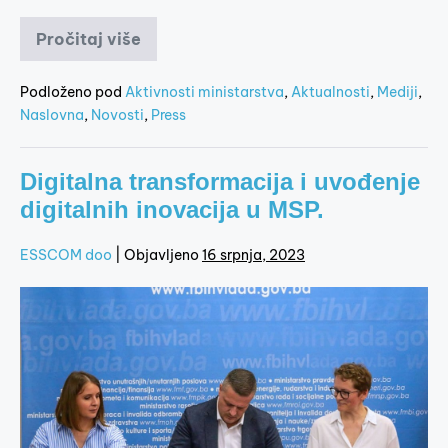
Pročitaj više
Podloženo pod
Aktivnosti ministarstva
,
Aktualnosti
,
Mediji
,
Naslovna
,
Novosti
,
Press
Digitalna transformacija i uvođenje
digitalnih inovacija u MSP.
ESSCOM doo
|
Objavljeno
16 srpnja, 2023