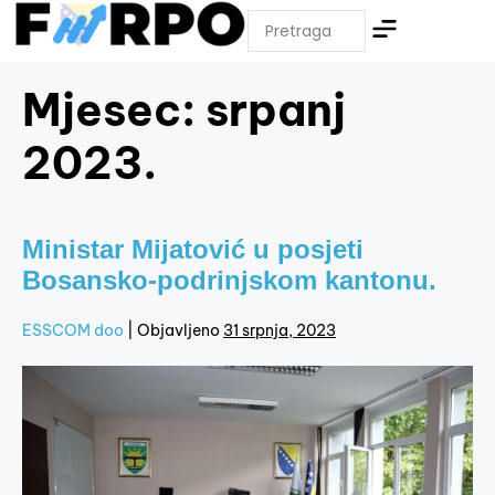
Mjesec:
srpanj
2023.
Ministar Mijatović u posjeti
Bosansko-podrinjskom kantonu.
ESSCOM doo
|
Objavljeno
31 srpnja, 2023