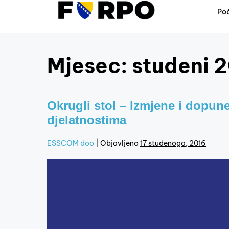
Po
Mjesec:
studeni 2
Okrugli stol – Izmjene i dopun
djelatnostima
ESSCOM doo
|
Objavljeno
17 studenoga, 2016