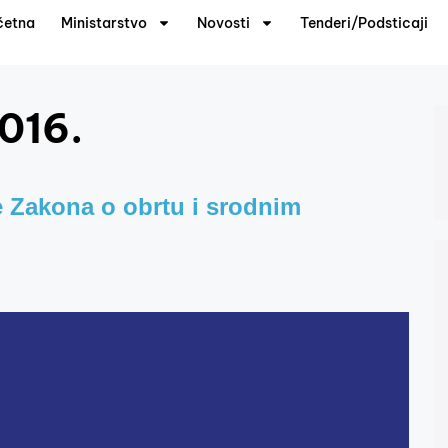
četna
Ministarstvo
Novosti
Tenderi/Podsticaji
016.
e Zakona o obrtu i srodnim