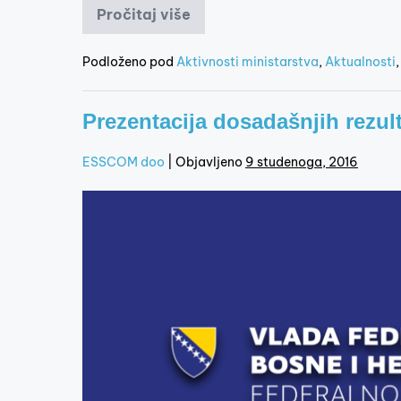
Pročitaj više
Podloženo pod
Aktivnosti ministarstva
,
Aktualnosti
Prezentacija dosadašnjih rezul
ESSCOM doo
|
Objavljeno
9 studenoga, 2016