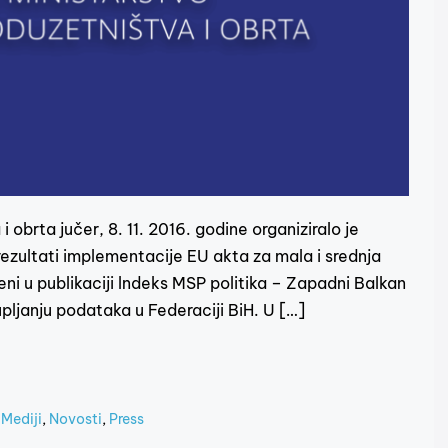
 obrta jučer, 8. 11. 2016. godine organiziralo je
rezultati implementacije EU akta za mala i srednja
ni u publikaciji lndeks MSP politika – Zapadni Balkan
upljanju podataka u Federaciji BiH. U […]
,
Mediji
,
Novosti
,
Press