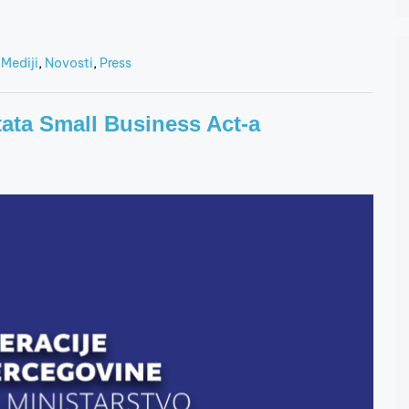
,
Mediji
,
Novosti
,
Press
tata Small Business Act-a