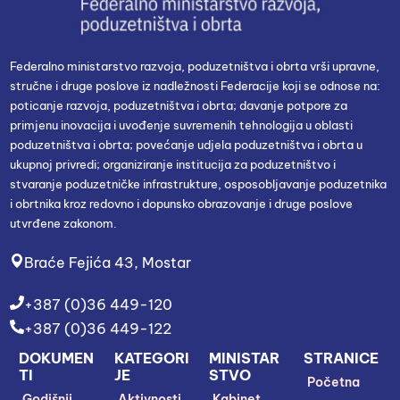
Federalno ministarstvo razvoja, poduzetništva i obrta vrši upravne,
stručne i druge poslove iz nadležnosti Federacije koji se odnose na:
poticanje razvoja, poduzetništva i obrta; davanje potpore za
primjenu inovacija i uvođenje suvremenih tehnologija u oblasti
poduzetništva i obrta; povećanje udjela poduzetništva i obrta u
ukupnoj privredi; organiziranje institucija za poduzetništvo i
stvaranje poduzetničke infrastrukture, osposobljavanje poduzetnika
i obrtnika kroz redovno i dopunsko obrazovanje i druge poslove
utvrđene zakonom.
Braće Fejića 43, Mostar
+387 (0)36 449-120
+387 (0)36 449-122
DOKUMEN
KATEGORI
MINISTAR
STRANICE
TI
JE
STVO
Početna
Godišnji
Aktivnosti
Kabinet