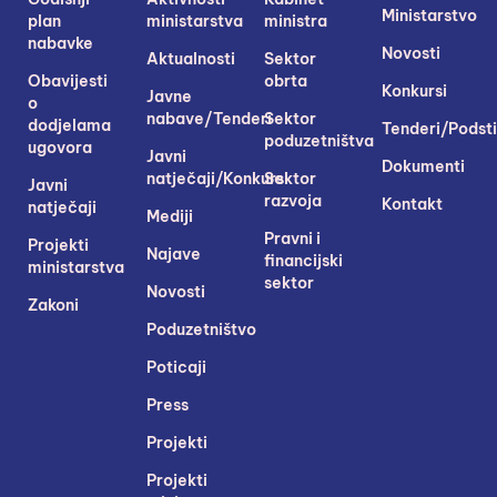
Ministarstvo
plan
ministarstva
ministra
nabavke
Novosti
Aktualnosti
Sektor
Obavijesti
obrta
Konkursi
Javne
o
nabave/Tenderi
Sektor
dodjelama
Tenderi/Podsti
poduzetništva
ugovora
Javni
Dokumenti
natječaji/Konkursi
Sektor
Javni
razvoja
Kontakt
natječaji
Mediji
Pravni i
Projekti
Najave
financijski
ministarstva
sektor
Novosti
Zakoni
Poduzetništvo
Poticaji
Press
Projekti
Projekti