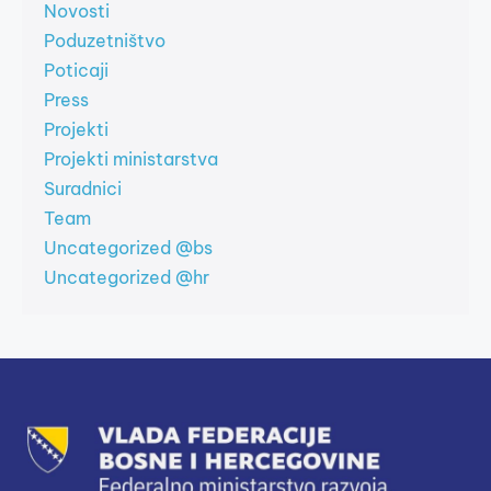
Novosti
Poduzetništvo
Poticaji
Press
Projekti
Projekti ministarstva
Suradnici
Team
Uncategorized @bs
Uncategorized @hr