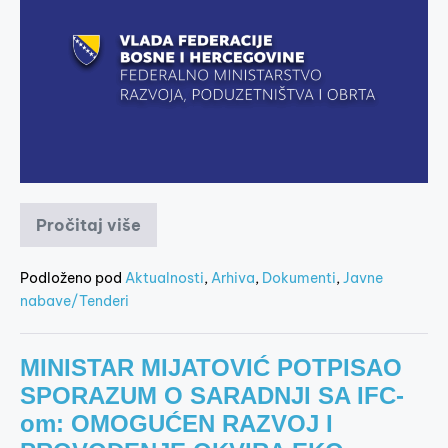
Pročitaj više
Podloženo pod
Aktualnosti
,
Arhiva
,
Dokumenti
,
Javne
nabave/Tenderi
MINISTAR MIJATOVIĆ POTPISAO
SPORAZUM O SARADNJI SA IFC-
om: OMOGUĆEN RAZVOJ I