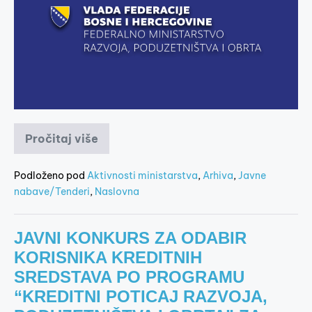
Pročitaj više
Podloženo pod
Aktivnosti ministarstva
,
Arhiva
,
Javne
nabave/Tenderi
,
Naslovna
JAVNI KONKURS ZA ODABIR
KORISNIKA KREDITNIH
SREDSTAVA PO PROGRAMU
“KREDITNI POTICAJ RAZVOJA,