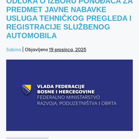
ODLUKA O IZBORU PONUĐAČA ZA
PREDMET JAVNE NABAVKE
USLUGA TEHNIČKOG PREGLEDA I
REGISTRACIJE SLUŽBENOG
AUTOMOBILA
Sabina
|
Objavljeno
19 prosinca, 2025