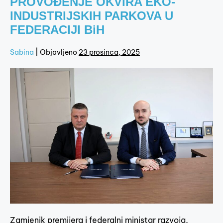
PROVOĐENJE OKVIRA EKO-
INDUSTRIJSKIH PARKOVA U
FEDERACIJI BiH
Sabina
|
Objavljeno
23 prosinca, 2025
Zamjenik premijera i federalni ministar razvoja,