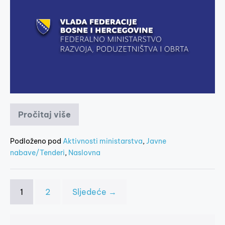
Pročitaj više
Podloženo pod
Aktivnosti ministarstva
,
Javne
nabave/Tenderi
,
Naslovna
1
2
Sljedeće →