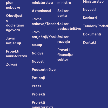
Ministarstvo
plan
ministarstva
ministra
nabavke
Novosti
Aktualnosti
Sektor
Obavijesti
obrta
Konkursi
Javne
o
nabave/Tenderi
Sektor
dodjelama
Tenderi/Podsti
poduzetništva
ugovora
Javni
Dokumenti
natječaji/Konkursi
Sektor
Javni
razvoja
Kontakt
natječaji
Mediji
Pravni i
Projekti
Najave
financijski
ministarstva
sektor
Novosti
Zakoni
Poduzetništvo
Poticaji
Press
Projekti
Projekti
ministarstva