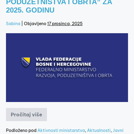
PODUZETNIŠTVA I OBRTA” ZA
2025. GODINU
Sabina
|
Objavljeno
17 prosinca, 2025
Pročitaj više
Podloženo pod
Aktivnosti ministarstva
,
Aktualnosti
,
Javni