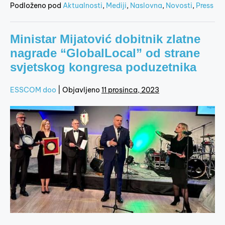
Podloženo pod
Aktualnosti
,
Mediji
,
Naslovna
,
Novosti
,
Press
Ministar Mijatović dobitnik zlatne
nagrade “GlobalLocal” od strane
svjetskog kongresa poduzetnika
ESSCOM doo
|
Objavljeno
11 prosinca, 2023