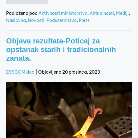
Podloženo pod
Aktivnosti ministarstva
,
Aktualnosti
,
Mediji
,
Naslovna
,
Novosti
,
Poduzetništvo
,
Press
Objava rezultata-Poticaj za
opstanak starih i tradicionalnih
zanata.
ESSCOM doo
|
Objavljeno
20 prosinca, 2023