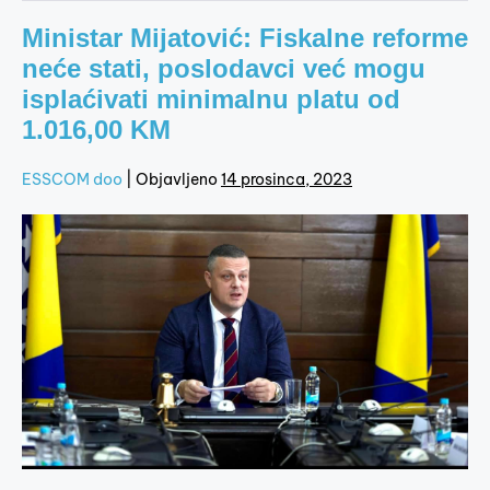
Ministar Mijatović: Fiskalne reforme
neće stati, poslodavci već mogu
isplaćivati minimalnu platu od
1.016,00 KM
ESSCOM doo
|
Objavljeno
14 prosinca, 2023