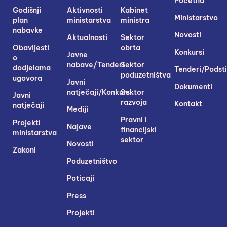
Početna
Godišnji
Aktivnosti
Kabinet
Ministarstvo
plan
ministarstva
ministra
nabavke
Novosti
Aktualnosti
Sektor
Obavijesti
obrta
Konkursi
Javne
o
nabave/Tenderi
Sektor
dodjelama
Tenderi/Podsti
poduzetništva
ugovora
Javni
Dokumenti
natječaji/Konkursi
Sektor
Javni
razvoja
Kontakt
natječaji
Mediji
Pravni i
Projekti
Najave
financijski
ministarstva
sektor
Novosti
Zakoni
Poduzetništvo
Poticaji
Press
Projekti