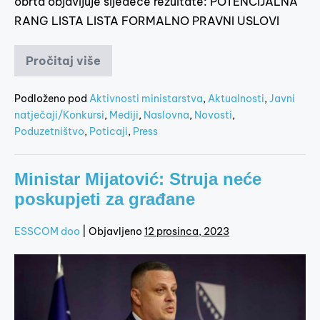
obrta objavljuje sljedeće rezultate: POTENCIJALNA
RANG LISTA LISTA FORMALNO PRAVNI USLOVI
Pročitaj više
Podloženo pod
Aktivnosti ministarstva
,
Aktualnosti
,
Javni
natječaji/Konkursi
,
Mediji
,
Naslovna
,
Novosti
,
Poduzetništvo
,
Poticaji
,
Press
Ministar Mijatović: Struja neće
poskupjeti za građane
ESSCOM doo
|
Objavljeno
12 prosinca, 2023