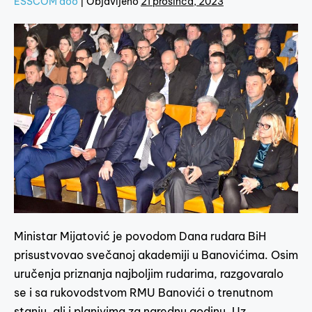
ESSCOM doo
|
Objavljeno
21 prosinca, 2023
Ministar Mijatović je povodom Dana rudara BiH
prisustvovao svečanoj akademiji u Banovićima. Osim
uručenja priznanja najboljim rudarima, razgovaralo
se i sa rukovodstvom RMU Banovići o trenutnom
stanju, ali i planivima za narednu godinu. Uz