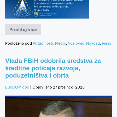
Pročitaj više
Podloženo pod
Aktualnosti
,
Mediji
,
Naslovna
,
Novosti
,
Press
Vlada FBiH odobrila sredstva za
kreditne poticaje razvoja,
poduzetništva i obrta
ESSCOM doo
|
Objavljeno
27 prosinca, 2023