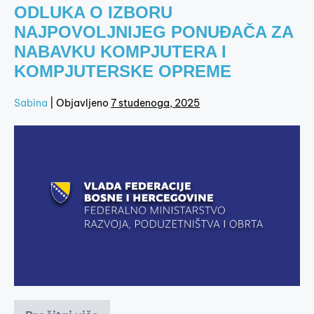
ODLUKA O IZBORU
NAJPOVOLJNIJEG PONUĐAČA ZA
NABAVKU KOMPJUTERA I
KOMPJUTERSKE OPREME
Sabina
|
Objavljeno
7 studenoga, 2025