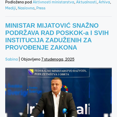
Podloženo pod
Aktivnosti ministarstva
,
Aktualnosti
,
Arhiva
,
Mediji
,
Naslovna
,
Press
MINISTAR MIJATOVIĆ SNAŽNO
PODRŽAVA RAD POSKOK-a I SVIH
INSTITUCIJA ZADUŽENIH ZA
PROVOĐENJE ZAKONA
Sabina
|
Objavljeno
7 studenoga, 2025