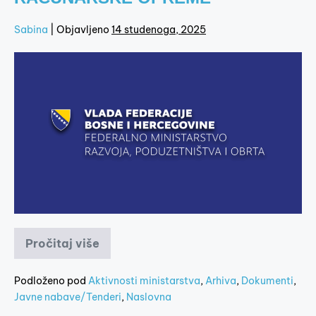
Sabina
|
Objavljeno
14 studenoga, 2025
Pročitaj više
Podloženo pod
Aktivnosti ministarstva
,
Arhiva
,
Dokumenti
,
Javne nabave/Tenderi
,
Naslovna