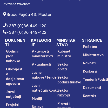
utvrđene zakonom.
Braće Fejića 43, Mostar
+387 (0)36 449-120
+387 (0)36 449-122
DOKUMEN
KATEGORI
MINISTAR
STRANICE
TI
JE
STVO
Početna
Godišnji
Aktivnosti
Kabinet
Ministarstvo
plan
ministarstva
ministra
nabavke
Novosti
Aktualnosti
Sektor
Obavijesti
obrta
Konkursi
Javne
o
nabave/Tenderi
Sektor
dodjelama
Tenderi/Podsti
poduzetništva
ugovora
Javni
Dokumenti
natječaji/Konkursi
Sektor
Javni
razvoja
Kontakt
natječaji
Mediji
Pravni i
Projekti
Najave