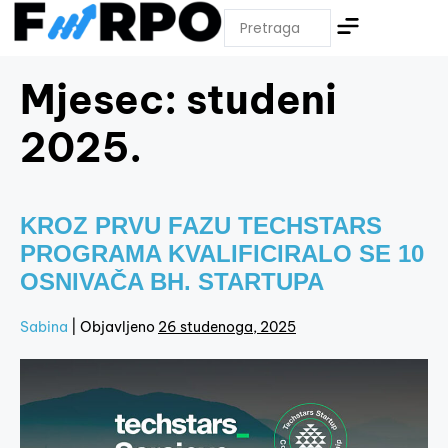
Mjesec:
studeni
2025.
KROZ PRVU FAZU TECHSTARS
PROGRAMA KVALIFICIRALO SE 10
OSNIVAČA BH. STARTUPA
Sabina
|
Objavljeno
26 studenoga, 2025