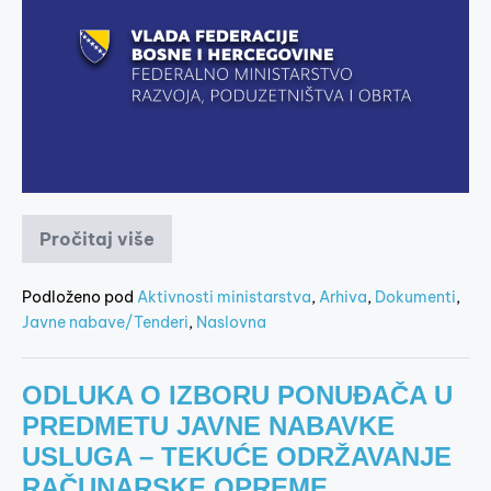
Pročitaj više
Podloženo pod
Aktivnosti ministarstva
,
Arhiva
,
Dokumenti
,
Javne nabave/Tenderi
,
Naslovna
ODLUKA O IZBORU PONUĐAČA U
PREDMETU JAVNE NABAVKE
USLUGA – TEKUĆE ODRŽAVANJE
RAČUNARSKE OPREME