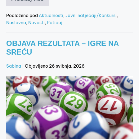
Podloženo pod
Aktualnosti
,
Javni natječaji/Konkursi
,
Naslovna
,
Novosti
,
Poticaji
OBJAVA REZULTATA – IGRE NA
SREĆU
Sabina
|
Objavljeno
26 svibnja, 2026