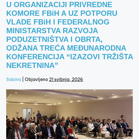
U ORGANIZACIJI PRIVREDNE
KOMORE FBiH A UZ POTPORU
VLADE FBiH I FEDERALNOG
MINISTARSTVA RAZVOJA
PODUZETNIŠTVA I OBRTA,
ODŽANA TREĆA MEĐUNARODNA
KONFERENCIJA “IZAZOVI TRŽIŠTA
NEKRETNINA”
Sabina
|
Objavljeno
21 svibnja, 2026