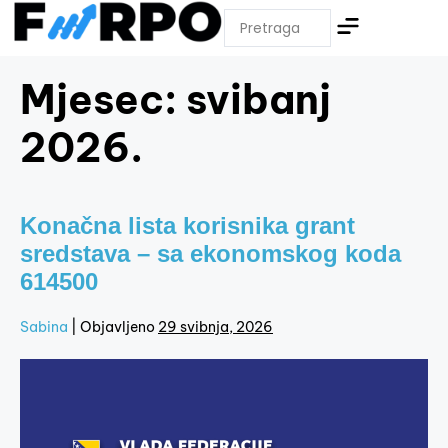
Mjesec:
svibanj
2026.
Konačna lista korisnika grant
sredstava – sa ekonomskog koda
614500
Sabina
|
Objavljeno
29 svibnja, 2026