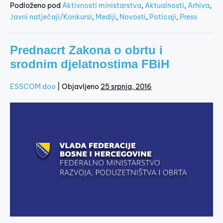
Podloženo pod
Aktivnosti ministarstva
,
Aktualnosti
,
Arhiva
,
Javni natječaji/Konkursi
,
Mediji
,
Novosti
,
Poticaji
,
Press
Prednacrt Zakona o obrtu i
srodnim djelatnostima FBiH
ESSCOM doo
|
Objavljeno
25 srpnja, 2016