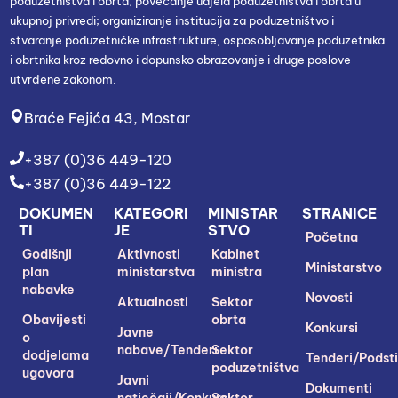
poduzetništva i obrta; povećanje udjela poduzetništva i obrta u
ukupnoj privredi; organiziranje institucija za poduzetništvo i
stvaranje poduzetničke infrastrukture, osposobljavanje poduzetnika
i obrtnika kroz redovno i dopunsko obrazovanje i druge poslove
utvrđene zakonom.
Braće Fejića 43, Mostar
+387 (0)36 449-120
+387 (0)36 449-122
DOKUMEN
KATEGORI
MINISTAR
STRANICE
TI
JE
STVO
Početna
Godišnji
Aktivnosti
Kabinet
Ministarstvo
plan
ministarstva
ministra
nabavke
Novosti
Aktualnosti
Sektor
Obavijesti
obrta
Konkursi
Javne
o
nabave/Tenderi
Sektor
dodjelama
Tenderi/Podsti
poduzetništva
ugovora
Javni
Dokumenti
natječaji/Konkursi
Sektor