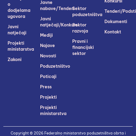
Konkursi
Javne
o
nabave/Tenderi
Sektor
dodjelama
Tenderi/Podsti
poduzetništva
ugovora
Javni
Dokumenti
natječaji/Konkursi
Sektor
Javni
razvoja
Kontakt
natječaji
Mediji
Pravni i
Projekti
Najave
financijski
ministarstva
sektor
Novosti
Zakoni
Poduzetništvo
Poticaji
Press
Projekti
Projekti
ministarstva
Copyright © 2026 Federalno ministarstvo poduzetništva obrta i