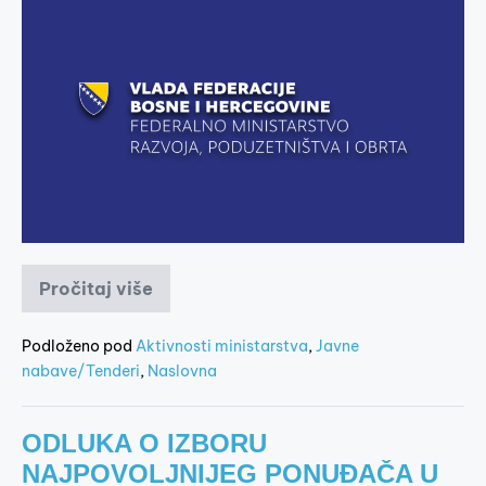
Pročitaj više
Podloženo pod
Aktivnosti ministarstva
,
Javne
nabave/Tenderi
,
Naslovna
ODLUKA O IZBORU
NAJPOVOLJNIJEG PONUĐAČA U