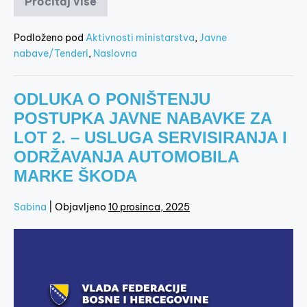
Pročitaj više
Podloženo pod
Aktivnosti ministarstva
,
Javne
nabave/Tenderi
,
Naslovna
ODLUKA O PONIŠTENJU
POSTUPKA JAVNE NABAVKE ZA
LOT 2. – USLUGA SERVISIRANJA I
ODRŽAVANJA AUTOMOBILA
MARKE ŠKODA
Sabina
|
Objavljeno
10 prosinca, 2025